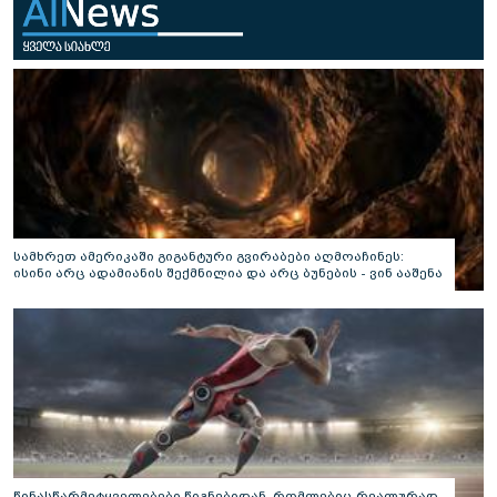
სამხრეთ ამერიკაში გიგანტური გვირაბები აღმოაჩინეს:
ისინი არც ადამიანის შექმნილია და არც ბუნების - ვინ ააშენა
საიდუმლო ლაბირინთები?
წინასწარმეტყველებები წიგნებიდან, რომლებიც რეალურად