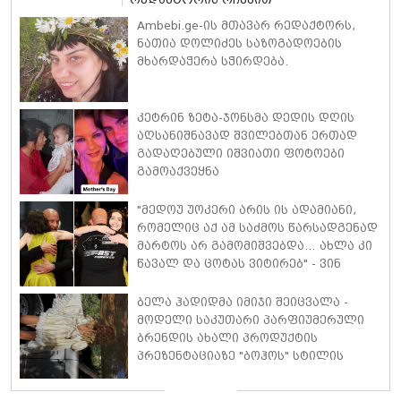
Ambebi.ge-ის მთავარ რედაქტორს,
ნათია დოლიძეს საზოგადოების
მხარდაჭერა სჭირდება.
კეტრინ ზეტა-ჯონსმა დედის დღის
აღსანიშნავად შვილებთან ერთად
გადაღებული იშვიათი ფოტოები
გამოაქვეყნა
"მედოუ უოკერი არის ის ადამიანი,
რომელიც აქ ამ საძმოს წარსადგენად
მარტოს არ გამომიშვებდა… ახლა კი
წავალ და ცოტას ვიტირებ" - ვინ
დიზელი კანის კინოფესტივალზე
პოლ უოკერის ქალიშვილს ემოციური
ბელა ჰადიდმა იმიჯი შეიცვალა -
სიტყვებით მიმართავს
მოდელი საკუთარი პარფიუმერული
ბრენდის ახალი პროდუქტის
პრეზენტაციაზე "ბოჰოს" სტილის
ტალღოვანი თმითა აბრეშუმის
მინიკაბით გამოჩნდა