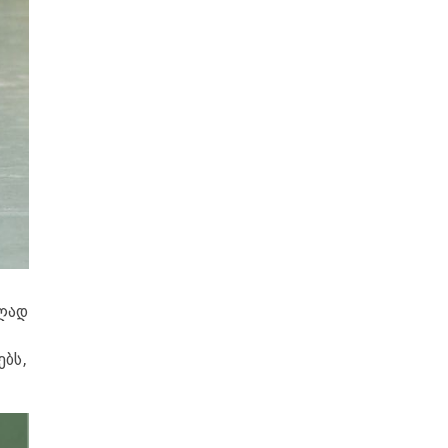
ულად
ებს,