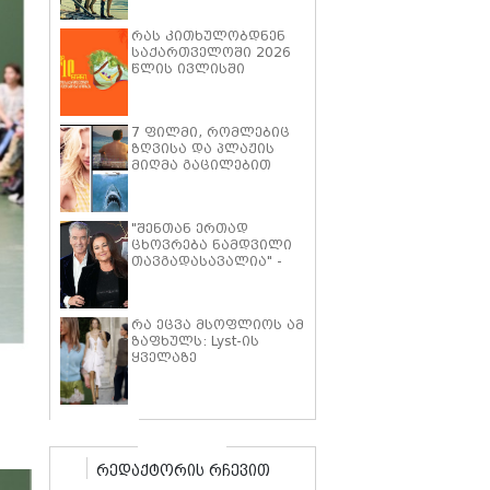
პიტმა ფილმში "მხეცის
გული" ოთხფეხა
რას კითხულობდნენ
პარტნიორთან
საქართველოში 2026
დაახლოების
წლის ივლისში
"განსაკუთრებულ
გამოცდილებაზე"
ისაუბრა
7 ფილმი, რომლებიც
ზღვისა და პლაჟის
მიღმა გაცილებით
ღრმა ისტორიებზე
მოგიყვებათ
"შენთან ერთად
ცხოვრება ნამდვილი
თავგადასავალია" -
კილი შეი სმიტი პირს
ბროსნანს ქორწინების
25 წლის იუბილეს
რა ეცვა მსოფლიოს ამ
ემოციური სიტყვებით
ზაფხულს: Lyst-ის
ულოცავს
ყველაზე
პოპულარული
ტრენდების ათეული
რედაქტორის რჩევით