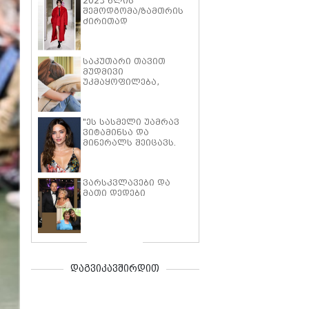
2023 წლის
შემოდგომა/ზამთრის
ძირითად
ტენდენციები,
რომელიც
აუცილებლად უნდა
საკუთარი თავით
გაითვალისწინოთ
მუდმივი
უკმაყოფილება,
მიღწეული წარმატების
უგულებელყოფა და
ფიქრი იმაზე, რომ
"ეს სასმელი უამრავ
უკეთესადაც
ვიტამინსა და
შეიძლებოდა, სხვების
მინერალს შეიცავს.
აზრზე
დილით 30
დამოკიდებულება -
მილილიტრს ვსვამ" -
თვითკრიტიკის
მირანდა კერი
სინდრომის 6 ნიშანი,
ვარსკვლავები და
საკუთარი უჩვეულო
რომლებიც
მათი დედები
დიეტის დეტალებს
მნიშვნელოვნად
ასახელებს
გაზიანებთ
დაგვიკავშირდით