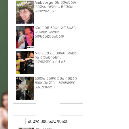
Ambebi.ge-ის მთავარ
რედაქტორს, ნათია
დოლიძეს
საზოგადოების
მხარდაჭერა
სჭირდება.
კეტრინ ზეტა-ჯონსმა
დედის დღის
აღსანიშნავად
შვილებთან ერთად
გადაღებული იშვიათი
ფოტოები გამოაქვეყნა
"მედოუ უოკერი არის
ის ადამიანი,
რომელიც აქ ამ
საძმოს წარსადგენად
მარტოს არ
გამომიშვებდა… ახლა
ბელა ჰადიდმა იმიჯი
კი წავალ და ცოტას
შეიცვალა - მოდელი
ვიტირებ" - ვინ
საკუთარი
დიზელი კანის
პარფიუმერული
კინოფესტივალზე პოლ
ბრენდის ახალი
უოკერის ქალიშვილს
პროდუქტის
ემოციური სიტყვებით
პრეზენტაციაზე
მიმართავს
"ბოჰოს" სტილის
ტალღოვანი თმითა
აბრეშუმის მინიკაბით
ახლა კითხულობენ
გამოჩნდა