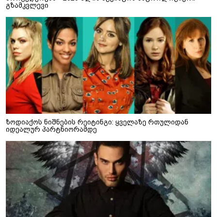
გზამკვლევი
ზოდიაქოს ნიშნების რეიტინგი: ყველაზე რთულიდან
იდეალურ პარტნიორამდე