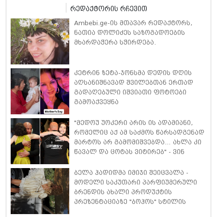
რედაქტორის რჩევით
Ambebi.ge-ის მთავარ რედაქტორს,
ნათია დოლიძეს საზოგადოების
მხარდაჭერა სჭირდება.
კეტრინ ზეტა-ჯონსმა დედის დღის
აღსანიშნავად შვილებთან ერთად
გადაღებული იშვიათი ფოტოები
გამოაქვეყნა
"მედოუ უოკერი არის ის ადამიანი,
რომელიც აქ ამ საძმოს წარსადგენად
მარტოს არ გამომიშვებდა… ახლა კი
წავალ და ცოტას ვიტირებ" - ვინ
დიზელი კანის კინოფესტივალზე
პოლ უოკერის ქალიშვილს ემოციური
ბელა ჰადიდმა იმიჯი შეიცვალა -
სიტყვებით მიმართავს
მოდელი საკუთარი პარფიუმერული
ბრენდის ახალი პროდუქტის
პრეზენტაციაზე "ბოჰოს" სტილის
ტალღოვანი თმითა აბრეშუმის