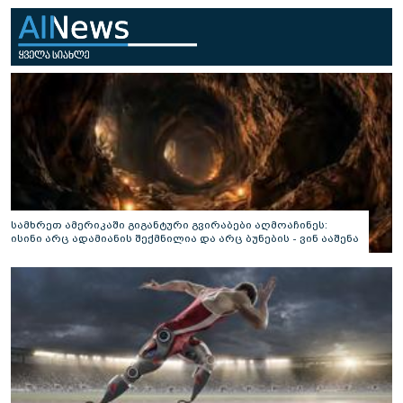
სამხრეთ ამერიკაში გიგანტური გვირაბები აღმოაჩინეს:
ისინი არც ადამიანის შექმნილია და არც ბუნების - ვინ ააშენა
საიდუმლო ლაბირინთები?