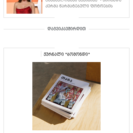
განმავლობაში შევიძინე" - მირანდა
კერმა წარმატებული ფოტოების
საიდუმლოებები გაამხილა
დაგვიკავშირდით
ჟურნალი "ბომონდი"