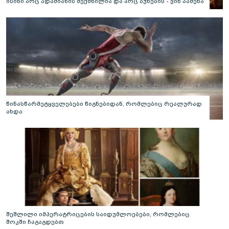
ისინი არც ადამიანის შექმნილია და არც ბუნების - ვინ ააშენა
საიდუმლო ლაბირინთები?
წინასწარმეტყველებები წიგნებიდან, რომლებიც რეალურად
ახდა
შეშლილი იმპერატრიცების საიდუმლოებები, რომლებიც
შოკში ჩაგაგდებთ