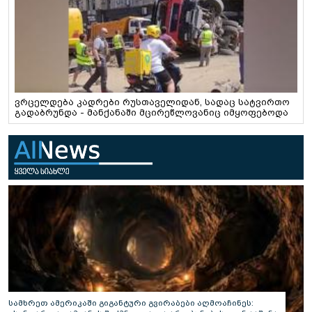
ვრცელდება კადრები რუსთაველიდან, სადაც სატვირთო
გადაბრუნდა - მანქანაში მცირეწლოვანიც იმყოფებოდა
სამხრეთ ამერიკაში გიგანტური გვირაბები აღმოაჩინეს: