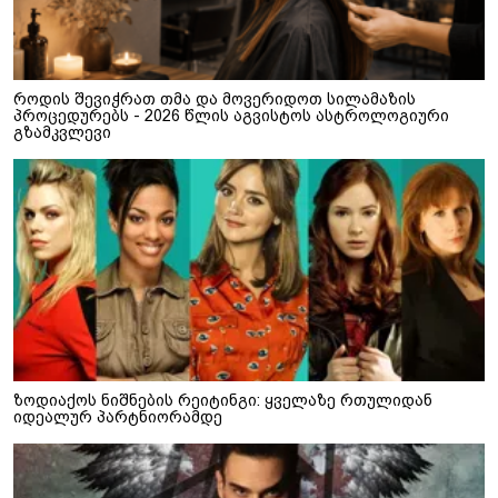
როდის შევიჭრათ თმა და მოვერიდოთ სილამაზის
პროცედურებს - 2026 წლის აგვისტოს ასტროლოგიური
გზამკვლევი
ზოდიაქოს ნიშნების რეიტინგი: ყველაზე რთულიდან
იდეალურ პარტნიორამდე