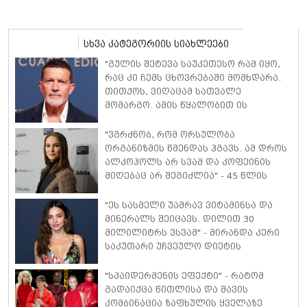
სხვა კატეგორიის სიახლეები
"გულის შეტევა საუკეთესო რამ იყო,
რაც კი ჩემს ცხოვრებაში მომხდარა.
თითქოს, ვიღაცამ სათვალე
მომარგო. ამის წყალობით ის
რეალობა დავინახე, რასაც მანამდე
ვერ ვამჩნევდი" - ანტონიო ბანდერასი
"ვგრძნობ, რომ ორსულობა
ორგანიზმის წმენდას ჰგავს. ამ დროს
ალკოჰოლს არ სვამ და კოფეინის
მიღებაც არ შეგიძლია" - 45 წლის
ნატალი პორტმანი მე-3 ორსულობაზე
იშვიათ კომენტარს აკეთებს
"ეს სასმელი უამრავ ვიტამინსა და
მინერალს შეიცავს. დილით 30
მილილიტრს ვსვამ" - მირანდა კერი
საკუთარი უჩვეულო დიეტის
დეტალებს ასახელებს
"სპაიდერმენის ეფექტი" - რატომ
გადაიქცა წითლისა და შავის
კომბინაცია ზაფხულის ყველაზე