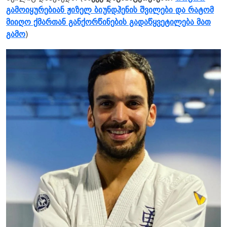
გამოიყურებიან ჟიზელ ბიუნდჰენის შვილები და რატომ
მიიღო ქმართან განქორწინების გადაწყვეტილება მათ
გამო
)