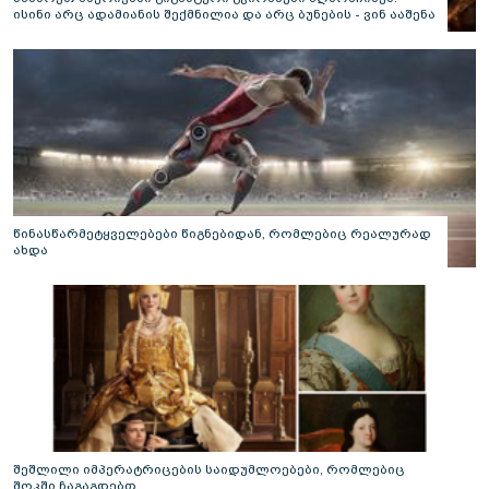
ისინი არც ადამიანის შექმნილია და არც ბუნების - ვინ ააშენა
საიდუმლო ლაბირინთები?
წინასწარმეტყველებები წიგნებიდან, რომლებიც რეალურად
ახდა
შეშლილი იმპერატრიცების საიდუმლოებები, რომლებიც
შოკში ჩაგაგდებთ