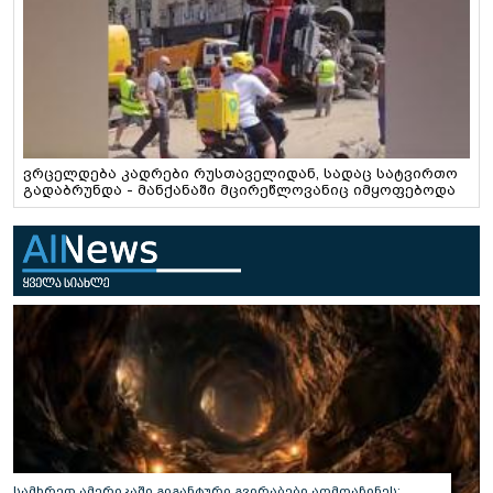
ვრცელდება კადრები რუსთაველიდან, სადაც სატვირთო
გადაბრუნდა - მანქანაში მცირეწლოვანიც იმყოფებოდა
სამხრეთ ამერიკაში გიგანტური გვირაბები აღმოაჩინეს: