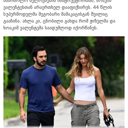
საბრძოლო ხელოვნების ინსტრუქტორთან, ხოაკიმ
ვალენტესთან არაერთხელ დააფიქსირეს. 44 წლის
სუპერმოდელმა მეგობარი მამაკაცისგან შვილიც
გააჩინა. ახლა კი, ცნობილი გახდა რომ ჟიზელმა და
ხოაკიმ ვალენტემა საიდუმლოდ იქორწინეს.