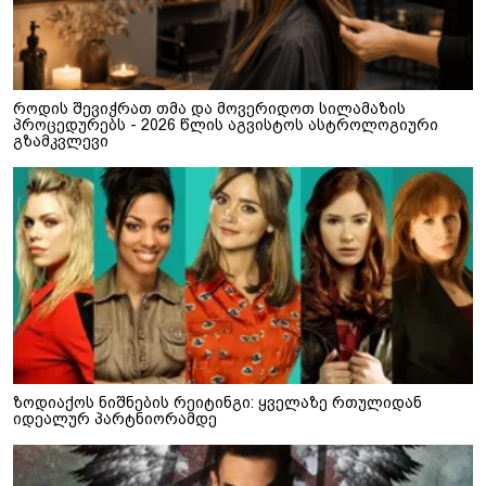
როდის შევიჭრათ თმა და მოვერიდოთ სილამაზის
პროცედურებს - 2026 წლის აგვისტოს ასტროლოგიური
გზამკვლევი
ზოდიაქოს ნიშნების რეიტინგი: ყველაზე რთულიდან
იდეალურ პარტნიორამდე