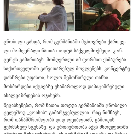
ცნობილი გახდა, რომ გერმანიაში მცხოვ­რე­ბი ქარ­თვე­
ლი მომ­ღე­რა­ლი ნა­თია თო­დუა საქ­ველ­მოქ­მე­დო კონ­
ცერტს გა­მარ­თავს. მომღერალი ამ ფორმით ეხმაურება
საქართველოში განვითარებულ მოვლენებს. კონცერტზე
დასწრება უფასოა, ხოლო შემოწირული თანხა
მოხმარდება აქ­ცი­ებ­ზე უსა­მარ­თლოდ და­პა­ტიმ­რე­ბუ­ლი
ახალ­გაზ­რდე­ბის ოჯა­ხებს.
შეგახსენებთ, რომ ნათია თოდუა გერმანიაში ცნობილი
ტელეშოუ „ვოისის“ გამარჯვებულლია. რაც ნიშნავს,
რომ თანამშრომლობს დიდ ლეიბლთან, გამოდის
გერმანულ სცენაზე, და ურთიერთობა აქვს მსოფლიოში