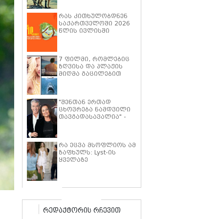
პიტმა ფილმში "მხეცის
გული" ოთხფეხა
რას კითხულობდნენ
პარტნიორთან
საქართველოში 2026
დაახლოების
წლის ივლისში
"განსაკუთრებულ
გამოცდილებაზე"
ისაუბრა
7 ფილმი, რომლებიც
ზღვისა და პლაჟის
მიღმა გაცილებით
ღრმა ისტორიებზე
მოგიყვებათ
"შენთან ერთად
ცხოვრება ნამდვილი
თავგადასავალია" -
კილი შეი სმიტი პირს
ბროსნანს ქორწინების
25 წლის იუბილეს
რა ეცვა მსოფლიოს ამ
ემოციური სიტყვებით
ზაფხულს: Lyst-ის
ულოცავს
ყველაზე
პოპულარული
ტრენდების ათეული
რედაქტორის რჩევით