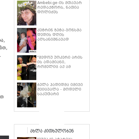
Ambebi.ge-ის მთავარ
რედაქტორს, ნათია
დოლიძეს
საზოგადოების
მხარდაჭერა
სჭირდება.
კეტრინ ზეტა-ჯონსმა
დედის დღის
აღსანიშნავად
ა,
შვილებთან ერთად
ბთ,
გადაღებული იშვიათი
ფოტოები გამოაქვეყნა
.
"მედოუ უოკერი არის
ის ადამიანი,
რომელიც აქ ამ
საძმოს წარსადგენად
მარტოს არ
გამომიშვებდა… ახლა
ბელა ჰადიდმა იმიჯი
კი წავალ და ცოტას
შეიცვალა - მოდელი
ვიტირებ" - ვინ
საკუთარი
დიზელი კანის
ოთ
პარფიუმერული
კინოფესტივალზე პოლ
ბრენდის ახალი
უოკერის ქალიშვილს
პროდუქტის
ემოციური სიტყვებით
პრეზენტაციაზე
მიმართავს
"ბოჰოს" სტილის
ტალღოვანი თმითა
აბრეშუმის მინიკაბით
ახლა კითხულობენ
გამოჩნდა