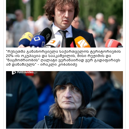
"რუსეთმა განახორციელა საქართველოს ტერიტორიების
20%-ის ოკუპაცია და სააკაშვილის, მისი რეჟიმის და
"ნაცმოძრაობის" ღალატი ვერანაირად ვერ გადაფარავს
ამ დანაშაულს" - ირაკლი კობახიძე