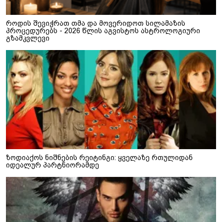
როდის შევიჭრათ თმა და მოვერიდოთ სილამაზის
პროცედურებს - 2026 წლის აგვისტოს ასტროლოგიური
გზამკვლევი
ზოდიაქოს ნიშნების რეიტინგი: ყველაზე რთულიდან
იდეალურ პარტნიორამდე