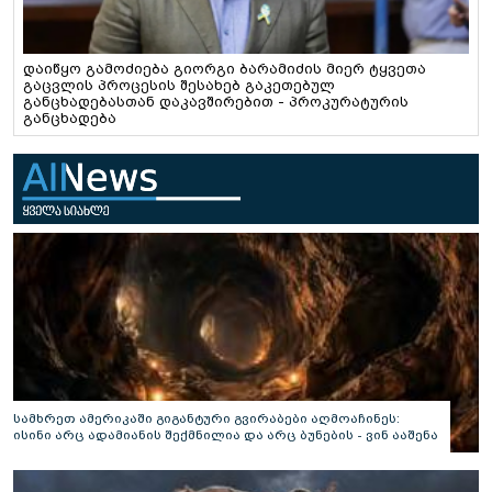
დაიწყო გამოძიება გიორგი ბარამიძის მიერ ტყვეთა
გაცვლის პროცესის შესახებ გაკეთებულ
განცხადებასთან დაკავშირებით - პროკურატურის
განცხადება
სამხრეთ ამერიკაში გიგანტური გვირაბები აღმოაჩინეს:
ისინი არც ადამიანის შექმნილია და არც ბუნების - ვინ ააშენა
საიდუმლო ლაბირინთები?