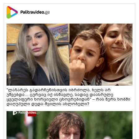
"ლაზარეს გადარჩენისთვის იბრძოლა, ხელს არ
უშვებდა… ცურვაც იქ ისწავლე, სადაც დაასრულე
ყველაფერი ხორციელი ცხოვრებიდან" – რას წერს ხობში
დაღუპული დედა-შვილის ახლობელი?