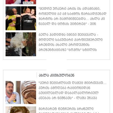
"მედოუ უოკერი არის ის ადამიანი,
რომელიც აქ ამ საძმოს წარსადგენად
მარტოს არ გამომიშვებდა… ახლა კი
წავალ და ცოტას ვიტირებ" - ვინ
დიზელი კანის კინოფესტივალზე
პოლ უოკერის ქალიშვილს ემოციური
ბელა ჰადიდმა იმიჯი შეიცვალა -
სიტყვებით მიმართავს
მოდელი საკუთარი პარფიუმერული
ბრენდის ახალი პროდუქტის
პრეზენტაციაზე "ბოჰოს" სტილის
ტალღოვანი თმითა აბრეშუმის
მინიკაბით გამოჩნდა
ახლა კითხულობენ
"პური შეგიძლიათ ღამეც მიირთვათ...
პურის ამოღება რაციონიდან
აუცილებლად დაბალკალორიულ
კვებას არ ნიშნავს" - ლაშა უჩავა
განმარტავს, დასაშვებია, თუ არა
ღამის საათებში პურის მიღება
მარგარეტ ტეტჩერის ბრძნული