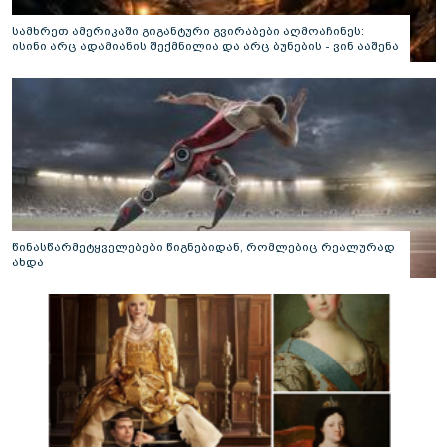
სამხრეთ ამერიკაში გიგანტური გვირაბები აღმოაჩინეს:
ისინი არც ადამიანის შექმნილია და არც ბუნების - ვინ ააშენა
საიდუმლო ლაბირინთები?
წინასწარმეტყველებები წიგნებიდან, რომლებიც რეალურად
ახდა