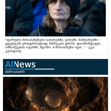
"ფარული მოსასმენები სახლებში, ციხეში, მანქანებში -
ყველგან ერთდროულად, ჩხრეკის დროს, დაამონტაჟეს...
იმნაძეების ოჯახში, მგონი, 4 მოსასმენი იყო..." - ეკა
კუპატაძე