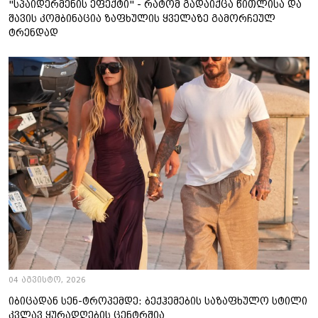
"სპაიდერმენის ეფექტი" - რატომ გადაიქცა წითლისა და
შავის კომბინაცია ზაფხულის ყველაზე გამორჩეულ
ტრენდად
04 აგვისტო, 2026
იბიცადან სენ-ტროპემდე: ბექჰემების საზაფხულო სტილი
კვლავ ყურადღების ცენტრშია