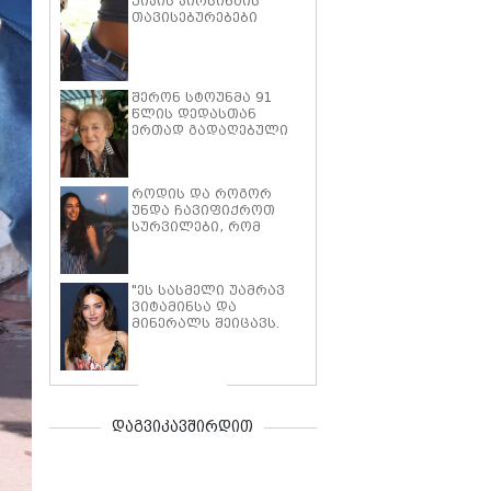
ჭიპის პირსინგის
თავისებურებები
შერონ სტოუნმა 91
წლის დედასთან
ერთად გადაღებული
ფოტო გამოაქვეყნა
როდის და როგორ
უნდა ჩავიფიქროთ
სურვილები, რომ
აგვიხდეს -
ასტროლოგებმა 2025
წლისთვის
"ეს სასმელი უამრავ
მნიშვნელოვანი
ვიტამინსა და
თარიღები
მინერალს შეიცავს.
დაასახელეს
დილით 30
მილილიტრს ვსვამ" -
მირანდა კერი
საკუთარი უჩვეულო
დიეტის დეტალებს
ასახელებს
დაგვიკავშირდით