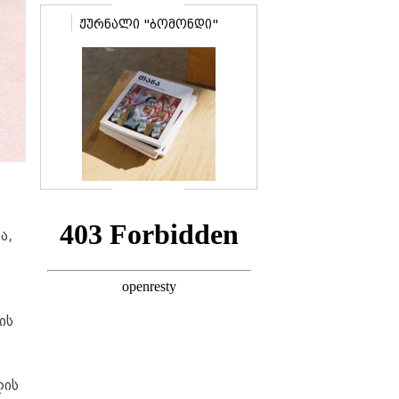
ჟურნალი "ბომონდი"
ა,
ის
ლის