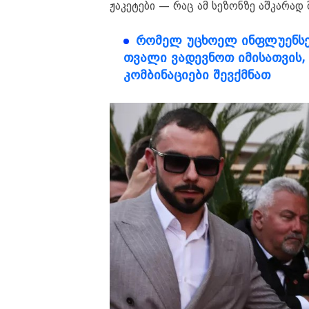
ჟაკეტები — რაც ამ სეზონზე აშკარად 
რომელ უცხოელ ინფლუენსე
თვალი ვადევნოთ იმისათვის,
კომბინაციები შევქმნათ