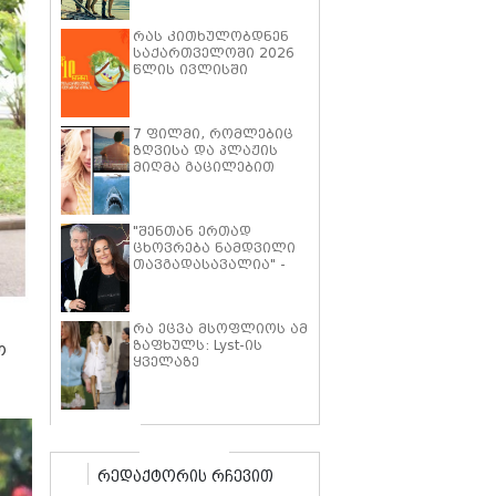
პიტმა ფილმში "მხეცის
გული" ოთხფეხა
რას კითხულობდნენ
პარტნიორთან
საქართველოში 2026
დაახლოების
წლის ივლისში
"განსაკუთრებულ
გამოცდილებაზე"
ისაუბრა
7 ფილმი, რომლებიც
ზღვისა და პლაჟის
მიღმა გაცილებით
ღრმა ისტორიებზე
მოგიყვებათ
"შენთან ერთად
ცხოვრება ნამდვილი
თავგადასავალია" -
კილი შეი სმიტი პირს
ბროსნანს ქორწინების
25 წლის იუბილეს
რა ეცვა მსოფლიოს ამ
ემოციური სიტყვებით
ზაფხულს: Lyst-ის
ულოცავს
ო
ყველაზე
პოპულარული
ტრენდების ათეული
რედაქტორის რჩევით