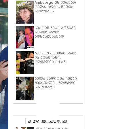
Ambebi.ge-ის მთავარ
რედაქტორს, ნათია
დოლიძეს
საზოგადოების
მხარდაჭერა
სჭირდება.
კეტრინ ზეტა-ჯონსმა
დედის დღის
აღსანიშნავად
შვილებთან ერთად
გადაღებული იშვიათი
ფოტოები გამოაქვეყნა
"მედოუ უოკერი არის
ის ადამიანი,
რომელიც აქ ამ
საძმოს წარსადგენად
მარტოს არ
გამომიშვებდა… ახლა
ბელა ჰადიდმა იმიჯი
კი წავალ და ცოტას
შეიცვალა - მოდელი
ვიტირებ" - ვინ
საკუთარი
დიზელი კანის
პარფიუმერული
კინოფესტივალზე პოლ
ბრენდის ახალი
უოკერის ქალიშვილს
პროდუქტის
ემოციური სიტყვებით
პრეზენტაციაზე
მიმართავს
"ბოჰოს" სტილის
ტალღოვანი თმითა
აბრეშუმის მინიკაბით
ახლა კითხულობენ
გამოჩნდა