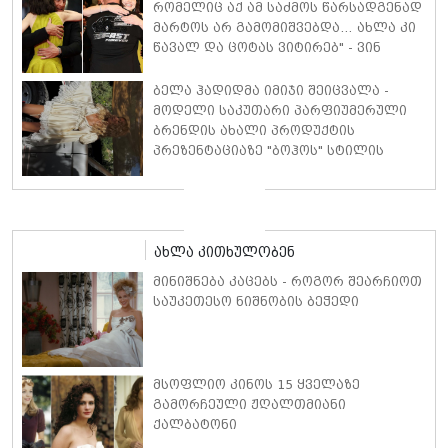
რომელიც აქ ამ საძმოს წარსადგენად
მარტოს არ გამომიშვებდა… ახლა კი
წავალ და ცოტას ვიტირებ" - ვინ
დიზელი კანის კინოფესტივალზე
პოლ უოკერის ქალიშვილს ემოციური
ბელა ჰადიდმა იმიჯი შეიცვალა -
სიტყვებით მიმართავს
მოდელი საკუთარი პარფიუმერული
ბრენდის ახალი პროდუქტის
პრეზენტაციაზე "ბოჰოს" სტილის
ტალღოვანი თმითა აბრეშუმის
მინიკაბით გამოჩნდა
ახლა კითხულობენ
მინიშნება კაცებს - როგორ შეარჩიოთ
საუკეთესო ნიშნობის ბეჭედი
მსოფლიო კინოს 15 ყველაზე
გამორჩეული ჟღალთმიანი
ქალბატონი