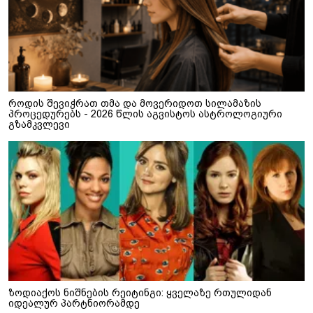
როდის შევიჭრათ თმა და მოვერიდოთ სილამაზის
პროცედურებს - 2026 წლის აგვისტოს ასტროლოგიური
გზამკვლევი
ზოდიაქოს ნიშნების რეიტინგი: ყველაზე რთულიდან
იდეალურ პარტნიორამდე