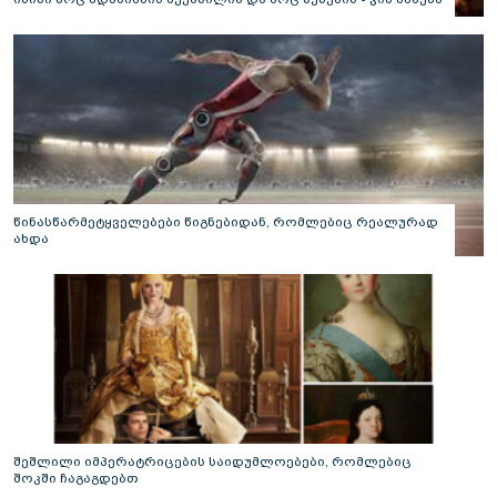
საიდუმლო ლაბირინთები?
წინასწარმეტყველებები წიგნებიდან, რომლებიც რეალურად
ახდა
შეშლილი იმპერატრიცების საიდუმლოებები, რომლებიც
შოკში ჩაგაგდებთ