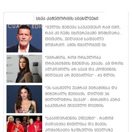
სხვა კატეგორიის სიახლეები
"გულის შეტევა საუკეთესო რამ იყო,
რაც კი ჩემს ცხოვრებაში მომხდარა.
თითქოს, ვიღაცამ სათვალე
მომარგო. ამის წყალობით ის
რეალობა დავინახე, რასაც მანამდე
ვერ ვამჩნევდი" - ანტონიო ბანდერასი
"ვგრძნობ, რომ ორსულობა
ორგანიზმის წმენდას ჰგავს. ამ დროს
ალკოჰოლს არ სვამ და კოფეინის
მიღებაც არ შეგიძლია" - 45 წლის
ნატალი პორტმანი მე-3 ორსულობაზე
იშვიათ კომენტარს აკეთებს
"ეს სასმელი უამრავ ვიტამინსა და
მინერალს შეიცავს. დილით 30
მილილიტრს ვსვამ" - მირანდა კერი
საკუთარი უჩვეულო დიეტის
დეტალებს ასახელებს
"სპაიდერმენის ეფექტი" - რატომ
გადაიქცა წითლისა და შავის
კომბინაცია ზაფხულის ყველაზე