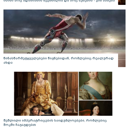
ისინი არც ადამიანის შექმნილია და არც ბუნების - ვინ ააშენა
საიდუმლო ლაბირინთები?
წინასწარმეტყველებები წიგნებიდან, რომლებიც რეალურად
ახდა
შეშლილი იმპერატრიცების საიდუმლოებები, რომლებიც
შოკში ჩაგაგდებთ