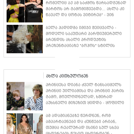
რომელიც აქ ამ საძმოს წარსადგენად
მარტოს არ გამომიშვებდა… ახლა კი
წავალ და ცოტას ვიტირებ" - ვინ
დიზელი კანის კინოფესტივალზე
პოლ უოკერის ქალიშვილს ემოციური
ბელა ჰადიდმა იმიჯი შეიცვალა -
სიტყვებით მიმართავს
მოდელი საკუთარი პარფიუმერული
ბრენდის ახალი პროდუქტის
პრეზენტაციაზე "ბოჰოს" სტილის
ტალღოვანი თმითა აბრეშუმის
მინიკაბით გამოჩნდა
ახლა კითხულობენ
პრინცესა დიანა ძველ ტანსაცმელს
პრინცი უილიამისა და პრინცი ჰარის
გამო, მოულოდნელად, ხშირად
აუხსნელი მიზეზით ყიდდა - ყოფილი
სამეფო ბატლერი დეტალებზე
საკუთარ წიგნში საუბრობს
ამ ადამიანებზე წერდნენ, რომ
ამპარტავნები და ძუნწები არიან,
თუმცა რეალურად ისინი სულ სხვა
ცხოვრების წესით ცხოვრობენ -