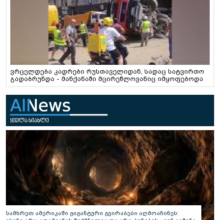
ვრცელდება კადრები რუსთაველიდან, სადაც სატვირთო
გადაბრუნდა - მანქანაში მცირეწლოვანიც იმყოფებოდა
სამხრეთ ამერიკაში გიგანტური გვირაბები აღმოაჩინეს: