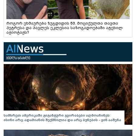
როგორ ეხმაურება ზუგდიდის წმ. მოციქულთა თავთა
პეტრესა და პავლეს ეკლესია საზოგადოებაში ატეხილ
აჟიოტაჟს?
სამხრეთ ამერიკაში გიგანტური გვირაბები აღმოაჩინეს:
ისინი არც ადამიანის შექმნილია და არც ბუნების - ვინ ააშენა
საიდუმლო ლაბირინთები?