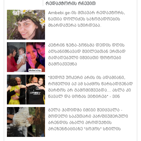
რედაქტორის რჩევით
Ambebi.ge-ის მთავარ რედაქტორს,
ნათია დოლიძეს საზოგადოების
მხარდაჭერა სჭირდება.
კეტრინ ზეტა-ჯონსმა დედის დღის
აღსანიშნავად შვილებთან ერთად
გადაღებული იშვიათი ფოტოები
გამოაქვეყნა
"მედოუ უოკერი არის ის ადამიანი,
რომელიც აქ ამ საძმოს წარსადგენად
მარტოს არ გამომიშვებდა… ახლა კი
წავალ და ცოტას ვიტირებ" - ვინ
დიზელი კანის კინოფესტივალზე
პოლ უოკერის ქალიშვილს ემოციური
ბელა ჰადიდმა იმიჯი შეიცვალა -
სიტყვებით მიმართავს
მოდელი საკუთარი პარფიუმერული
ბრენდის ახალი პროდუქტის
პრეზენტაციაზე "ბოჰოს" სტილის
ტალღოვანი თმითა აბრეშუმის