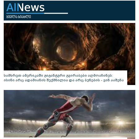
სამხრეთ ამერიკაში გიგანტური გვირაბები აღმოაჩინეს:
ისინი არც ადამიანის შექმნილია და არც ბუნების - ვინ ააშენა
საიდუმლო ლაბირინთები?