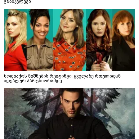
გზამკვლევი
ზოდიაქოს ნიშნების რეიტინგი: ყველაზე რთულიდან
იდეალურ პარტნიორამდე