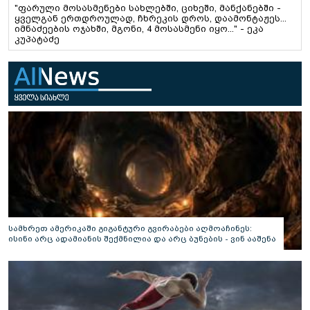
"ფარული მოსასმენები სახლებში, ციხეში, მანქანებში -
ყველგან ერთდროულად, ჩხრეკის დროს, დაამონტაჟეს...
იმნაძეების ოჯახში, მგონი, 4 მოსასმენი იყო..." - ეკა
კუპატაძე
სამხრეთ ამერიკაში გიგანტური გვირაბები აღმოაჩინეს:
ისინი არც ადამიანის შექმნილია და არც ბუნების - ვინ ააშენა
საიდუმლო ლაბირინთები?