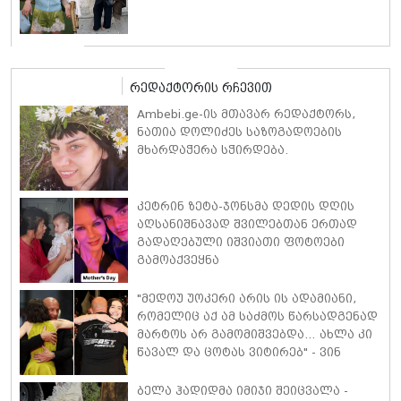
რედაქტორის რჩევით
Ambebi.ge-ის მთავარ რედაქტორს,
ნათია დოლიძეს საზოგადოების
მხარდაჭერა სჭირდება.
კეტრინ ზეტა-ჯონსმა დედის დღის
აღსანიშნავად შვილებთან ერთად
გადაღებული იშვიათი ფოტოები
გამოაქვეყნა
"მედოუ უოკერი არის ის ადამიანი,
რომელიც აქ ამ საძმოს წარსადგენად
მარტოს არ გამომიშვებდა… ახლა კი
წავალ და ცოტას ვიტირებ" - ვინ
დიზელი კანის კინოფესტივალზე
პოლ უოკერის ქალიშვილს ემოციური
ბელა ჰადიდმა იმიჯი შეიცვალა -