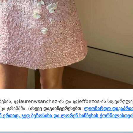
რების, @laurenwsanchez-ის და @jeffbezos-ის სიყვარული
კა ტრამპმა. (
ასევე დაგაინტერესებთ:
ლეონარდო დიკაპრი
ნ ერთად, ჯეფ ბეზოსისა და ლორენ სანჩესის ქორწილისთვი