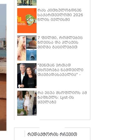
პიტმა ფილმში "მხეცის
გული" ოთხფეხა
რას კითხულობდნენ
პარტნიორთან
საქართველოში 2026
დაახლოების
წლის ივლისში
"განსაკუთრებულ
გამოცდილებაზე"
ისაუბრა
7 ფილმი, რომლებიც
ზღვისა და პლაჟის
მიღმა გაცილებით
ღრმა ისტორიებზე
მოგიყვებათ
"შენთან ერთად
ცხოვრება ნამდვილი
თავგადასავალია" -
კილი შეი სმიტი პირს
ბროსნანს ქორწინების
25 წლის იუბილეს
რა ეცვა მსოფლიოს ამ
ემოციური სიტყვებით
ზაფხულს: Lyst-ის
ულოცავს
ყველაზე
პოპულარული
ტრენდების ათეული
რედაქტორის რჩევით