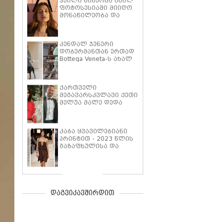
ჰეილი ბიბერმა ახალ
ფოტოსესიაში მიიღო
მონაწილეობა და
ჯასტინ ბიბერთან
ქორწინებაზე ისაუბრა:
"ის ისევ ის ადამიანია,
კენდალ ჯენერი
ვისთანაც დაბრუნება
დობერმანთან ერთად
მინდა"
Bottega Veneta-ს ახალ
კამპანიაში
ქართველი
მეგავარსკვლავი ქეთი
მელუა მალე დედა
გახდება
კაბა ყვავილებიანი
პრინტით - 2023 წლის
გაზაფხულისა და
ზაფხულის ერთ-ერთი
ყველაზე
მნიშვნელოვანი
ტენდენცია და
საინტერესო იდეები
შთაგონებისთვის
დაგვიკავშირდით