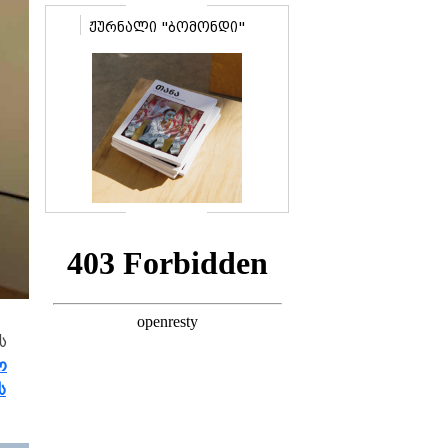
ჟურნალი "ბომონდი"
ს
ო
ს