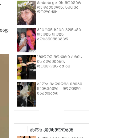
Ambebi.ge-ის მთავარ
,
რედაქტორს, ნათია
დოლიძეს
საზოგადოების
მხარდაჭერა
სჭირდება.
კეტრინ ზეტა-ჯონსმა
რთად
დედის დღის
აღსანიშნავად
შვილებთან ერთად
გადაღებული იშვიათი
ფოტოები გამოაქვეყნა
"მედოუ უოკერი არის
ის ადამიანი,
რომელიც აქ ამ
საძმოს წარსადგენად
მარტოს არ
გამომიშვებდა… ახლა
ბელა ჰადიდმა იმიჯი
კი წავალ და ცოტას
შეიცვალა - მოდელი
ვიტირებ" - ვინ
საკუთარი
დიზელი კანის
პარფიუმერული
კინოფესტივალზე პოლ
ბრენდის ახალი
უოკერის ქალიშვილს
პროდუქტის
ემოციური სიტყვებით
პრეზენტაციაზე
მიმართავს
"ბოჰოს" სტილის
ტალღოვანი თმითა
აბრეშუმის მინიკაბით
ახლა კითხულობენ
გამოჩნდა