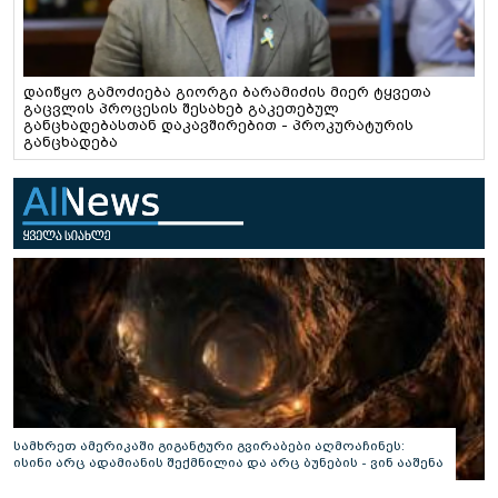
დაიწყო გამოძიება გიორგი ბარამიძის მიერ ტყვეთა
გაცვლის პროცესის შესახებ გაკეთებულ
განცხადებასთან დაკავშირებით - პროკურატურის
განცხადება
სამხრეთ ამერიკაში გიგანტური გვირაბები აღმოაჩინეს:
ისინი არც ადამიანის შექმნილია და არც ბუნების - ვინ ააშენა
საიდუმლო ლაბირინთები?