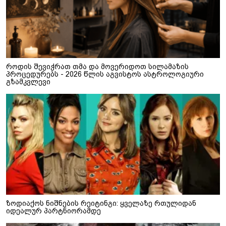
როდის შევიჭრათ თმა და მოვერიდოთ სილამაზის
პროცედურებს - 2026 წლის აგვისტოს ასტროლოგიური
გზამკვლევი
ზოდიაქოს ნიშნების რეიტინგი: ყველაზე რთულიდან
იდეალურ პარტნიორამდე