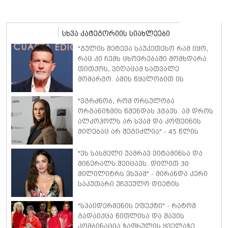
სხვა კატეგორიის სიახლეები
"გულის შეტევა საუკეთესო რამ იყო,
რაც კი ჩემს ცხოვრებაში მომხდარა.
თითქოს, ვიღაცამ სათვალე
მომარგო. ამის წყალობით ის
რეალობა დავინახე, რასაც მანამდე
ვერ ვამჩნევდი" - ანტონიო ბანდერასი
"ვგრძნობ, რომ ორსულობა
ორგანიზმის წმენდას ჰგავს. ამ დროს
ალკოჰოლს არ სვამ და კოფეინის
მიღებაც არ შეგიძლია" - 45 წლის
ნატალი პორტმანი მე-3 ორსულობაზე
იშვიათ კომენტარს აკეთებს
"ეს სასმელი უამრავ ვიტამინსა და
მინერალს შეიცავს. დილით 30
მილილიტრს ვსვამ" - მირანდა კერი
საკუთარი უჩვეულო დიეტის
დეტალებს ასახელებს
"სპაიდერმენის ეფექტი" - რატომ
გადაიქცა წითლისა და შავის
კომბინაცია ზაფხულის ყველაზე