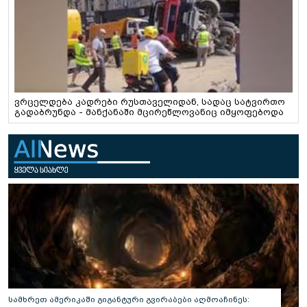
ვრცელდება კადრები რუსთაველიდან, სადაც სატვირთო
გადაბრუნდა - მანქანაში მცირეწლოვანიც იმყოფებოდა
სამხრეთ ამერიკაში გიგანტური გვირაბები აღმოაჩინეს: