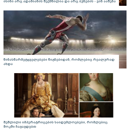
ისინი არც ადამიანის შექმნილია და არც ბუნების - ვინ ააშენა
საიდუმლო ლაბირინთები?
წინასწარმეტყველებები წიგნებიდან, რომლებიც რეალურად
ახდა
შეშლილი იმპერატრიცების საიდუმლოებები, რომლებიც
შოკში ჩაგაგდებთ