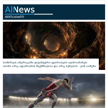
სამხრეთ ამერიკაში გიგანტური გვირაბები აღმოაჩინეს:
ისინი არც ადამიანის შექმნილია და არც ბუნების - ვინ ააშენა
საიდუმლო ლაბირინთები?