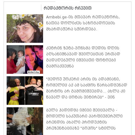
რედაქტორის რჩევით
Ambebi.ge-ის მთავარ რედაქტორს,
ნათია დოლიძეს საზოგადოების
მხარდაჭერა სჭირდება.
კეტრინ ზეტა-ჯონსმა დედის დღის
აღსანიშნავად შვილებთან ერთად
გადაღებული იშვიათი ფოტოები
გამოაქვეყნა
"მედოუ უოკერი არის ის ადამიანი,
რომელიც აქ ამ საძმოს წარსადგენად
მარტოს არ გამომიშვებდა… ახლა კი
წავალ და ცოტას ვიტირებ" - ვინ
დიზელი კანის კინოფესტივალზე
პოლ უოკერის ქალიშვილს ემოციური
ბელა ჰადიდმა იმიჯი შეიცვალა -
სიტყვებით მიმართავს
მოდელი საკუთარი პარფიუმერული
ბრენდის ახალი პროდუქტის
პრეზენტაციაზე "ბოჰოს" სტილის
ტალღოვანი თმითა აბრეშუმის