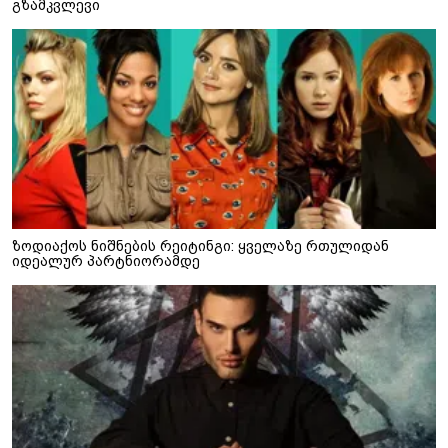
გზამკვლევი
ზოდიაქოს ნიშნების რეიტინგი: ყველაზე რთულიდან
იდეალურ პარტნიორამდე