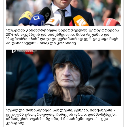
"რუსეთმა განახორციელა საქართველოს ტერიტორიების
20%-ის ოკუპაცია და სააკაშვილის, მისი რეჟიმის და
"ნაცმოძრაობის" ღალატი ვერანაირად ვერ გადაფარავს
ამ დანაშაულს" - ირაკლი კობახიძე
"ფარული მოსასმენები სახლებში, ციხეში, მანქანებში -
ყველგან ერთდროულად, ჩხრეკის დროს, დაამონტაჟეს...
იმნაძეების ოჯახში, მგონი, 4 მოსასმენი იყო..." - ეკა
კუპატაძე