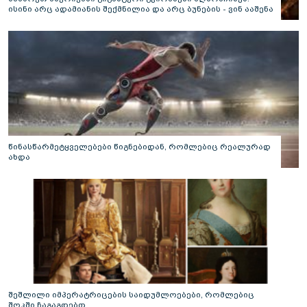
ისინი არც ადამიანის შექმნილია და არც ბუნების - ვინ ააშენა
საიდუმლო ლაბირინთები?
წინასწარმეტყველებები წიგნებიდან, რომლებიც რეალურად
ახდა
შეშლილი იმპერატრიცების საიდუმლოებები, რომლებიც
შოკში ჩაგაგდებთ