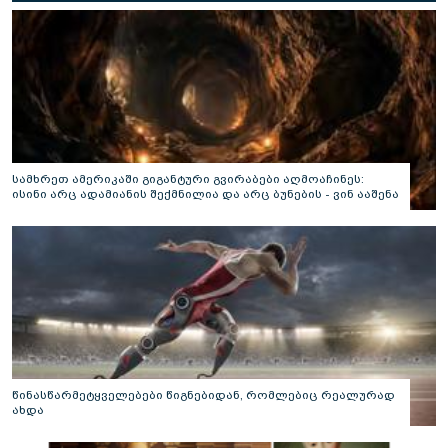
სამხრეთ ამერიკაში გიგანტური გვირაბები აღმოაჩინეს:
ისინი არც ადამიანის შექმნილია და არც ბუნების - ვინ ააშენა
საიდუმლო ლაბირინთები?
წინასწარმეტყველებები წიგნებიდან, რომლებიც რეალურად
ახდა