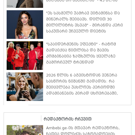
მიღებაც არ შეგიძლია" - 45 წლის
ნატალი პორტმანი მე-3 ორსულობაზე
იშვიათ კომენტარს აკეთებს
"ეს სასმელი უამრავ ვიტამინსა და
მინერალს შეიცავს. დილით 30
მილილიტრს ვსვამ" - მირანდა კერი
საკუთარი უჩვეულო დიეტის
დეტალებს ასახელებს
"სპაიდერმენის ეფექტი" - რატომ
გადაიქცა წითლისა და შავის
კომბინაცია ზაფხულის ყველაზე
გამორჩეულ ტრენდად
2026 წლის 6 აგვისტოდან ვენერა
სასწორის ნიშანში გადადის: რა
შეიცვლება უახლოეს პერიოდში
ადამიანების პირად ცხოვრებაში,
ფინანსებსა და საქმიან
ურთიერთობებში
რედაქტორის რჩევით
Ambebi.ge-ის მთავარ რედაქტორს,
ნათია დოლიძეს საზოგადოების