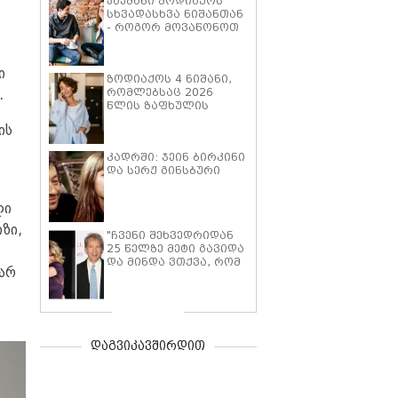
პაემანი ზოდიაქოს
სხვადასხვა ნიშანთან
- როგორ მოვაწონოთ
თავი ლომს
ი
ზოდიაქოს 4 ნიშანი,
რომლებსაც 2026
.
წლის ზაფხულის
ბოლომდე ფინანსური
ის
წარმატება ელოდება -
ასტროლოგები
კადრში: ჯეინ ბირკინი
ასახელებენ
და სერჟ გინსბური
ლი
ზი,
"ჩვენი შეხვედრიდან
25 წელზე მეტი გავიდა
და მინდა ვთქვა, რომ
ღარ
ჩემს ქმარზე
პატიოსანი და წესიერი
ადამიანი არსად
მინახავს. არ ვნანობ,
რომ ჩემი ცხოვრების
თანამგზავრად ის
დაგვიკავშირდით
ავირჩიე" - მიშელ
პფაიფერისა და დევიდ
კელის ხანგრძლივი
ქორწინების