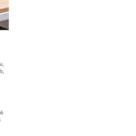
ა,
ს,
ის
ნ