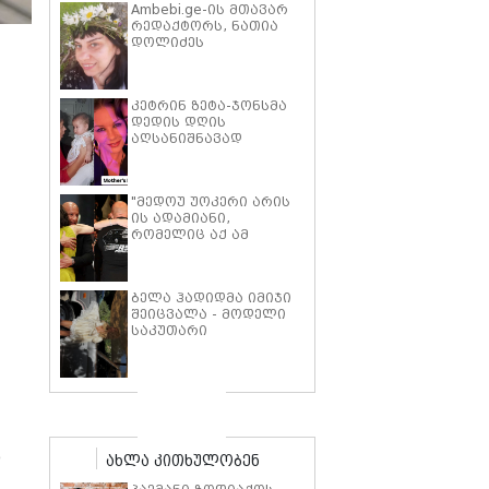
Ambebi.ge-ის მთავარ
რედაქტორს, ნათია
დოლიძეს
საზოგადოების
მხარდაჭერა
სჭირდება.
კეტრინ ზეტა-ჯონსმა
დედის დღის
აღსანიშნავად
შვილებთან ერთად
გადაღებული იშვიათი
ფოტოები გამოაქვეყნა
"მედოუ უოკერი არის
ის ადამიანი,
რომელიც აქ ამ
საძმოს წარსადგენად
მარტოს არ
გამომიშვებდა… ახლა
ბელა ჰადიდმა იმიჯი
კი წავალ და ცოტას
შეიცვალა - მოდელი
ვიტირებ" - ვინ
საკუთარი
დიზელი კანის
პარფიუმერული
კინოფესტივალზე პოლ
ბრენდის ახალი
უოკერის ქალიშვილს
პროდუქტის
ემოციური სიტყვებით
პრეზენტაციაზე
მიმართავს
"ბოჰოს" სტილის
ტალღოვანი თმითა
აბრეშუმის მინიკაბით
დ
ახლა კითხულობენ
გამოჩნდა