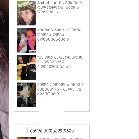
Ambebi.ge-ის მთავარ
რედაქტორს, ნათია
დოლიძეს
საზოგადოების
მხარდაჭერა
სჭირდება.
კეტრინ ზეტა-ჯონსმა
დედის დღის
აღსანიშნავად
შვილებთან ერთად
გადაღებული იშვიათი
ფოტოები გამოაქვეყნა
"მედოუ უოკერი არის
ის ადამიანი,
რომელიც აქ ამ
საძმოს წარსადგენად
მარტოს არ
გამომიშვებდა… ახლა
ბელა ჰადიდმა იმიჯი
კი წავალ და ცოტას
შეიცვალა - მოდელი
ვიტირებ" - ვინ
საკუთარი
დიზელი კანის
პარფიუმერული
კინოფესტივალზე პოლ
ბრენდის ახალი
უოკერის ქალიშვილს
პროდუქტის
ემოციური სიტყვებით
პრეზენტაციაზე
მიმართავს
"ბოჰოს" სტილის
ტალღოვანი თმითა
აბრეშუმის მინიკაბით
ახლა კითხულობენ
გამოჩნდა