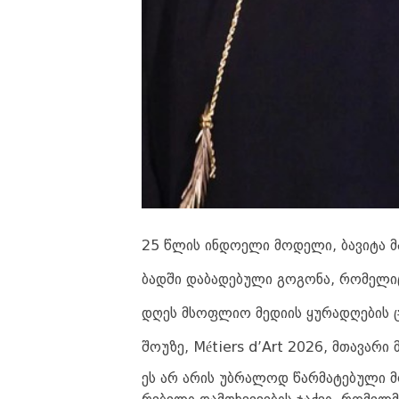
25 წლის ინ­დო­ე­ლი მო­დე­ლი, ბა­ვი­ტა მა
ბად­ში და­ბა­დე­ბუ­ლი გო­გო­ნა, რო­მე­
დღეს მსოფ­ლიო მე­დი­ის ყუ­რა­დღე­ბის
შო­უ­ზე, Métiers d’Art 2026, მთა­ვა­რი
ეს არ არის უბ­რა­ლოდ წარ­მა­ტე­ბუ­ლი მო­