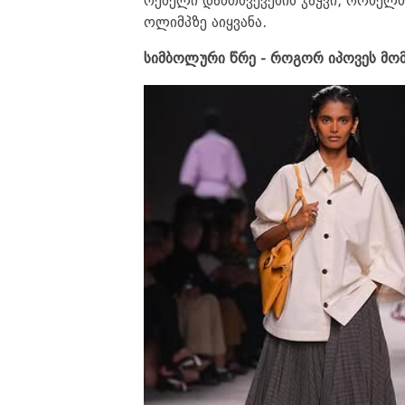
რე­ბე­ლი დამ­თხვე­ვე­ბის ჯაჭ­ვი, რო­მელ­
ოლიმპზე აიყ­ვა­ნა.
სიმ­ბო­ლუ­რი წრე - რო­გორ იპო­ვეს მო­მ