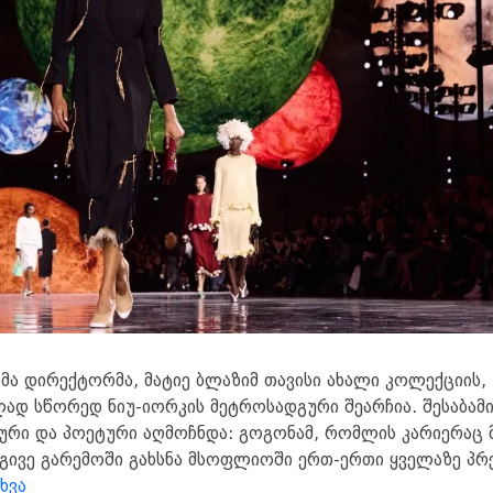
მა დი­რექ­ტორ­მა, მა­ტიე ბლა­ზიმ თა­ვი­სი ახა­ლი კო­ლექ­ცი­ის,
ად სწო­რედ ნიუ-იორ­კის მეტ­რო­სად­გუ­რი შე­არ­ჩია. შე­სა­ბა­მი
ლუ­რი და პო­ე­ტუ­რი აღ­მოჩ­ნდა: გო­გო­ნამ, რომ­ლის კა­რი­ე­რაც 
 იგი­ვე გა­რე­მო­ში გახ­სნა მსოფ­ლი­ო­ში ერთ-ერთი ყვე­ლა­ზე პრ
ხვა