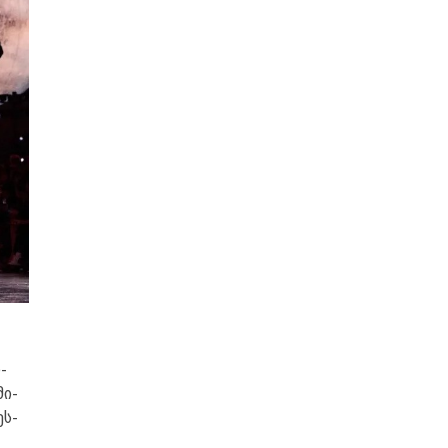
­
მი­
ეს­