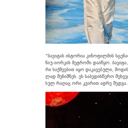
"ბა­ვი­ტას ის­ტო­რია კი­ნო­ფილ­მის სცე­ნ
ნიუ-იორ­კის მეტ­რო­ში და­ი­წყო. ბა­ვი­
რი საქ­მე­ე­ბით იყო და­კა­ვე­ბუ­ლი, მო­დ
ლად შე­ნიშ­ნეს. ეს სა­ბე­დის­წე­რო შეხ­
სულ რა­ღაც ორი კვი­რით ადრე შედ­გა.