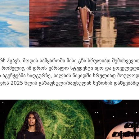
არს ჰგავს. მო­დის სამ­ყა­რო­ში მისი გზა სრუ­ლი­ად შემ­თხვე­ვით
ტა, რო­მე­ლიც იმ დროს უბ­რა­ლო სტუ­დენ­ტი იყო და ყო­ველ­დღი
ის აგენ­ტებ­მა სად­გურ­ზე, ხალ­ხის ნა­კად­ში სრუ­ლი­ად მო­უ­ლოდ
ვედ­რა 2025 წლის გა­ზა­ფხუ­ლი/ზა­ფხუ­ლის სე­ზო­ნის და­წყე­ბამ­