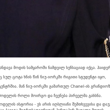
ნ­და­ვა მო­დის სამ­ყა­რო­ში ნამ­დვილ სენ­სა­ცი­ად იქცა. ჰა­ი­დე­
ლიც სულ ცოტა ხნის წინ ნიუ-იორკში რი­გი­თი სტუ­დენ­ტი იყო,
 ცენ­ტრშია. მან ნიუ-იორკში გა­მარ­თულ Chanel-ის გრან­დი­ო
 მო­დე­ლის როლი მო­ირ­გო და ჩვე­ნე­ბა პირ­ველ­მა გახ­სნა.
დე­ლის ის­ტო­რია - ეს არის იღ­ბლი­ა­ნი შემ­თხვე­ვი­სა და და­უ­