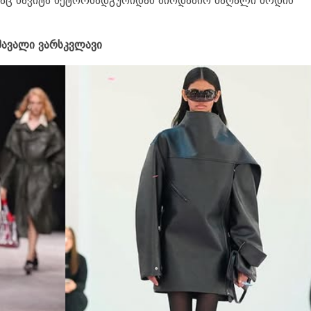
მაც ბა­ვი­ტა მეტ­რო­სად­გუ­რი­დან პირ­და­პირ მა­ღა­ლი მო­დის
ა­ვა­ლი ვარ­სკვლა­ვი