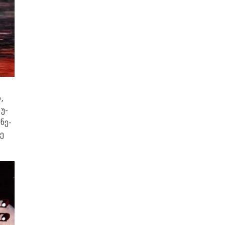
,
­უ­
­ნე­
დე