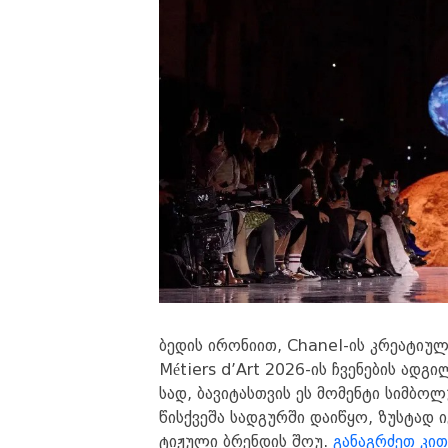
ბე­დის ირო­ნი­ით, Chanel-ის კრე­ა­ტი­ულ­
Métiers d’Art 2026-ის ჩვე­ნე­ბის ად­გი­ლ
სად, ბა­ვი­ტას­თვის ეს მო­მენ­ტი სიმ­ბო­
წის­ქვე­შა სად­გურ­ში და­ი­წყო, ზუს­ტად
ტი­ჟუ­ლი ბრენ­დის შოუ.
განაგრძეთ კით