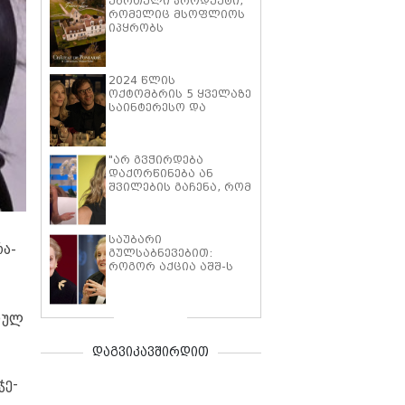
ქართული პროდუქტი,
რომელიც მსოფლიოს
იპყრობს
2024 წლის
ოქტომბრის 5 ყველაზე
საინტერესო და
განხილვადი სერიალი
"არ გვჭირდება
დაქორწინება ან
შვილების გაჩენა, რომ
თავი სრულყოფილად
ვიგრძნოთ" - ჯენიფერ
ენისტონი პასუხობს
საუბარი
სპეკულაციას იმის
რა­
გულსაბნევებით:
შესახებ, თუ რატომ არ
როგორ აქცია აშშ-ს
სურს შვილების გაჩენა
პირველმა ქალმა
სახელმწიფო
მდივანმა მადლენ
­ზულ
ოლბრაიტმა
სამკაულები
პოლიტიკურ
დაგვიკავშირდით
განცხადებებად
ჯე­