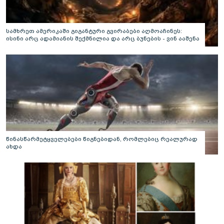
სამხრეთ ამერიკაში გიგანტური გვირაბები აღმოაჩინეს:
ისინი არც ადამიანის შექმნილია და არც ბუნების - ვინ ააშენა
საიდუმლო ლაბირინთები?
წინასწარმეტყველებები წიგნებიდან, რომლებიც რეალურად
ახდა