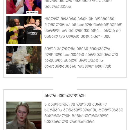
გადაღებული იშვიათი ფოტოები
გამოაქვეყნა
"მედოუ უოკერი არის ის ადამიანი,
რომელიც აქ ამ საძმოს წარსადგენად
მარტოს არ გამომიშვებდა… ახლა კი
წავალ და ცოტას ვიტირებ" - ვინ
დიზელი კანის კინოფესტივალზე
პოლ უოკერის ქალიშვილს ემოციური
ბელა ჰადიდმა იმიჯი შეიცვალა -
სიტყვებით მიმართავს
მოდელი საკუთარი პარფიუმერული
ბრენდის ახალი პროდუქტის
პრეზენტაციაზე "ბოჰოს" სტილის
ტალღოვანი თმითა აბრეშუმის
მინიკაბით გამოჩნდა
ახლა კითხულობენ
5 გამორჩეული ფილმი მერილ
სტრიპის მონაწილეობით, რომლებმაც
მაყურებლის განსაკუთრებული
სიყვარული დაიმსახურა