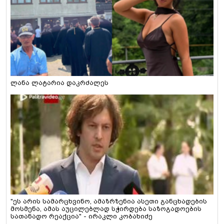
ლანა ლატარია დაკრძალეს
"ეს არის სამარცხვინო, ამაზრზენია ასეთი განცხადების
მოსმენა, ამას აუცილებლად სჭირდება საზოგადოების
სათანადო რეაქცია" - ირაკლი კობახიძე