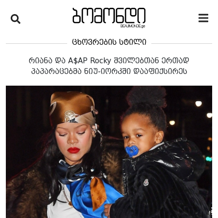
ცხოვრების სტილი
რიანა და A$AP Rocky შვილებთან ერთად
პაპარაცებმა ნიუ-იორკში დააფიქსირეს