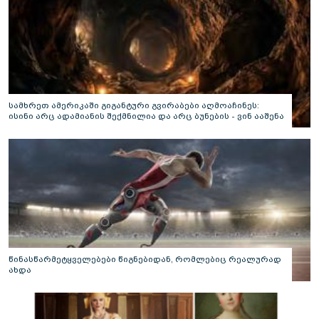
სამხრეთ ამერიკაში გიგანტური გვირაბები აღმოაჩინეს:
ისინი არც ადამიანის შექმნილია და არც ბუნების - ვინ ააშენა
საიდუმლო ლაბირინთები?
წინასწარმეტყველებები წიგნებიდან, რომლებიც რეალურად
ახდა