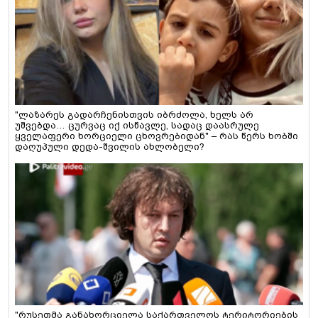
"ლაზარეს გადარჩენისთვის იბრძოლა, ხელს არ
უშვებდა… ცურვაც იქ ისწავლე, სადაც დაასრულე
ყველაფერი ხორციელი ცხოვრებიდან" – რას წერს ხობში
დაღუპული დედა-შვილის ახლობელი?
"რუსეთმა განახორციელა საქართველოს ტერიტორიების