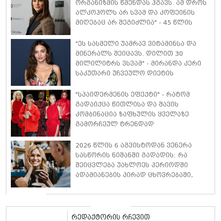
ორგანიზმის წმენდას ჰგავს. ამ დროს
ალკოჰოლს არ სვამ და კოფეინის
მიღებაც არ შეგიძლია" - 45 წლის
ნატალი პორტმანი მე-3 ორსულობაზე
იშვიათ კომენტარს აკეთებს
"ეს სასმელი უამრავ ვიტამინსა და
მინერალს შეიცავს. დილით 30
მილილიტრს ვსვამ" - მირანდა კერი
საკუთარი უჩვეულო დიეტის
დეტალებს ასახელებს
"სპაიდერმენის ეფექტი" - რატომ
გადაიქცა წითლისა და შავის
კომბინაცია ზაფხულის ყველაზე
გამორჩეულ ტრენდად
2026 წლის 6 აგვისტოდან ვენერა
სასწორის ნიშანში გადადის: რა
შეიცვლება უახლოეს პერიოდში
ადამიანების პირად ცხოვრებაში,
ფინანსებსა და საქმიან
ურთიერთობებში
რედაქტორის რჩევით