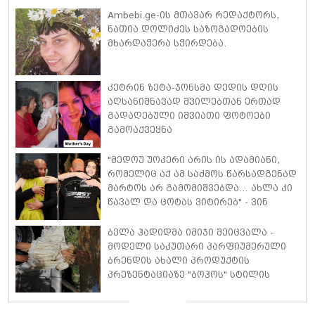
Ambebi.ge-ის მთავარ რედაქტორს,
ნათია დოლიძეს საზოგადოების
მხარდაჭერა სჭირდება.
კეტრინ ზეტა-ჯონსმა დედის დღის
აღსანიშნავად შვილებთან ერთად
გადაღებული იშვიათი ფოტოები
გამოაქვეყნა
"მედოუ უოკერი არის ის ადამიანი,
რომელიც აქ ამ საძმოს წარსადგენად
მარტოს არ გამომიშვებდა… ახლა კი
წავალ და ცოტას ვიტირებ" - ვინ
დიზელი კანის კინოფესტივალზე
პოლ უოკერის ქალიშვილს ემოციური
ბელა ჰადიდმა იმიჯი შეიცვალა -
სიტყვებით მიმართავს
მოდელი საკუთარი პარფიუმერული
ბრენდის ახალი პროდუქტის
პრეზენტაციაზე "ბოჰოს" სტილის
ტალღოვანი თმითა აბრეშუმის
მინიკაბით გამოჩნდა