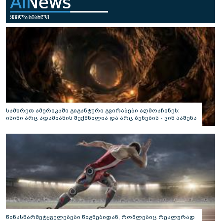
სამხრეთ ამერიკაში გიგანტური გვირაბები აღმოაჩინეს:
ისინი არც ადამიანის შექმნილია და არც ბუნების - ვინ ააშენა
საიდუმლო ლაბირინთები?
წინასწარმეტყველებები წიგნებიდან, რომლებიც რეალურად