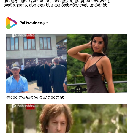
ესთეტიკური გარნირი, რომელიც უხდება როგორც
ხორცეულს, ისე თევზსა და ბოსტნეულის კერძებს
ლანა ლატარია დაკრძალეს