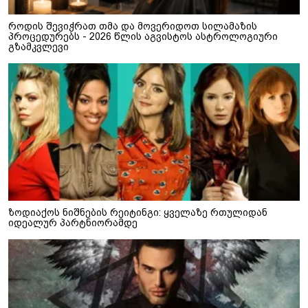
როდის შევიჭრათ თმა და მოვერიდოთ სილამაზის
პროცედურებს - 2026 წლის აგვისტოს ასტროლოგიური
გზამკვლევი
ზოდიაქოს ნიშნების რეიტინგი: ყველაზე რთულიდან
იდეალურ პარტნიორამდე