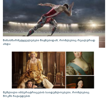
წინასწარმეტყველებები წიგნებიდან, რომლებიც რეალურად
ახდა
შეშლილი იმპერატრიცების საიდუმლოებები, რომლებიც
შოკში ჩაგაგდებთ