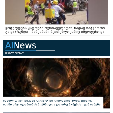
ვრცელდება კადრები რუსთაველიდან, სადაც სატვირთო
გადაბრუნდა - მანქანაში მცირეწლოვანიც იმყოფებოდა
სამხრეთ ამერიკაში გიგანტური გვირაბები აღმოაჩინეს:
ისინი არც ადამიანის შექმნილია და არც ბუნების - ვინ ააშენა
საიდუმლო ლაბირინთები?