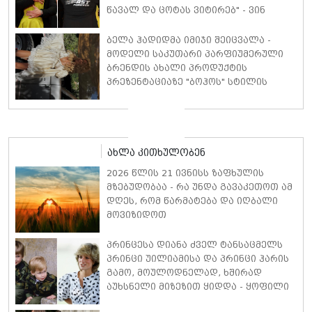
წავალ და ცოტას ვიტირებ" - ვინ
დიზელი კანის კინოფესტივალზე
პოლ უოკერის ქალიშვილს ემოციური
ბელა ჰადიდმა იმიჯი შეიცვალა -
სიტყვებით მიმართავს
მოდელი საკუთარი პარფიუმერული
ბრენდის ახალი პროდუქტის
პრეზენტაციაზე "ბოჰოს" სტილის
ტალღოვანი თმითა აბრეშუმის
მინიკაბით გამოჩნდა
ახლა კითხულობენ
2026 წლის 21 ივნისს ზაფხულის
მზებუდობაა - რა უნდა გავაკეთოთ ამ
დღეს, რომ წარმატება და იღბალი
მოვიზიდოთ
პრინცესა დიანა ძველ ტანსაცმელს
პრინცი უილიამისა და პრინცი ჰარის
გამო, მოულოდნელად, ხშირად
აუხსნელი მიზეზით ყიდდა - ყოფილი
სამეფო ბატლერი დეტალებზე