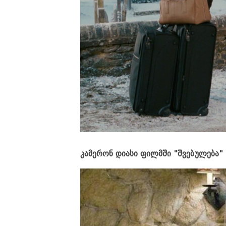
კამერონ დიასი ფილმში "შვებულება"