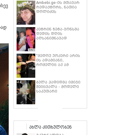
Ambebi.ge-ის მთავარ
ისევ
რედაქტორს, ნათია
დოლიძეს
საზოგადოების
მხარდაჭერა
სჭირდება.
ლად
კეტრინ ზეტა-ჯონსმა
დედის დღის
აღსანიშნავად
შვილებთან ერთად
გადაღებული იშვიათი
ფოტოები გამოაქვეყნა
"მედოუ უოკერი არის
ის ადამიანი,
რომელიც აქ ამ
საძმოს წარსადგენად
მარტოს არ
გამომიშვებდა… ახლა
ბელა ჰადიდმა იმიჯი
კი წავალ და ცოტას
შეიცვალა - მოდელი
ვიტირებ" - ვინ
საკუთარი
დიზელი კანის
პარფიუმერული
კინოფესტივალზე პოლ
ბრენდის ახალი
უოკერის ქალიშვილს
პროდუქტის
ემოციური სიტყვებით
პრეზენტაციაზე
მიმართავს
"ბოჰოს" სტილის
ტალღოვანი თმითა
აბრეშუმის მინიკაბით
ახლა კითხულობენ
გამოჩნდა