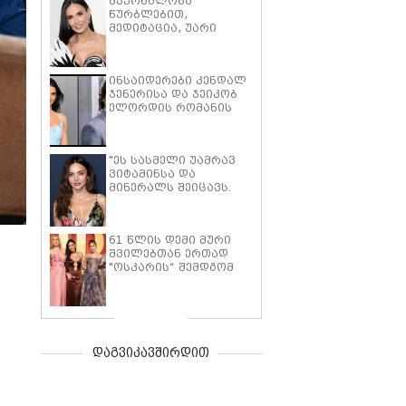
მკურნალობა
წურბლებით,
მედიტაცია, უარი
ალკოჰოლზე და
მცენარეული კვება -
61 წლის დემი მურის
ინსაიდერები კენდალ
სილამაზისა და
ჯენერისა და ჯეიკობ
ახალგაზრდობის
ელორდის რომანის
საიდუმლოებები
შესახებ საუბრობენ
"ეს სასმელი უამრავ
ვიტამინსა და
მინერალს შეიცავს.
დილით 30
მილილიტრს ვსვამ" -
მირანდა კერი
61 წლის დემი მური
საკუთარი უჩვეულო
შვილებთან ერთად
დიეტის დეტალებს
"ოსკარის“ შემდგომ
ასახელებს
წვეულებას დაესწრო -
მაყურებელს მისი
გოგონებისაგან
გარჩევა კვლავ
გაუჭირდა
დაგვიკავშირდით