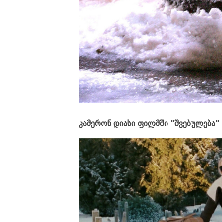
კამერონ დიასი ფილმში "შვებულება"