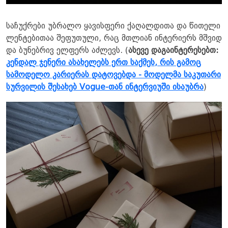
საჩუქრები უბრალო ყავისფერი ქაღალდითა და წითელი
ლენტებითაა შეფუთული, რაც მთლიან ინტერიერს მშვიდ
და ბუნებრივ ელფერს აძლევს. (
ასევე დაგაინტერესებთ:
კენდალ ჯენერი ასახელებს ერთ საქმეს, რის გამოც
სამოდელო კარიერას დატოვებდა - მოდელმა საკუთარი
სურვილის შესახებ Vogue-თან ინტერვიუში ისაუბრა
)