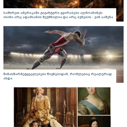
სამხრეთ ამერიკაში გიგანტური გვირაბები აღმოაჩინეს:
ისინი არც ადამიანის შექმნილია და არც ბუნების - ვინ ააშენა
საიდუმლო ლაბირინთები?
წინასწარმეტყველებები წიგნებიდან, რომლებიც რეალურად
ახდა