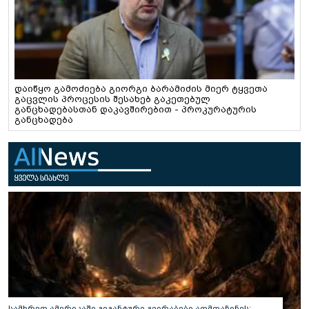
დაიწყო გამოძიება გიორგი ბარამიძის მიერ ტყვეთა
გაცვლის პროცესის შესახებ გაკეთებულ
განცხადებასთან დაკავშირებით - პროკურატურის
განცხადება
სამხრეთ ამერიკაში გიგანტური გვირაბები აღმოაჩინეს: