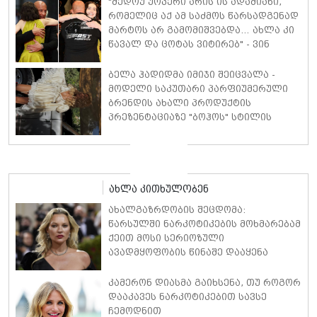
"მედოუ უოკერი არის ის ადამიანი,
რომელიც აქ ამ საძმოს წარსადგენად
მარტოს არ გამომიშვებდა… ახლა კი
წავალ და ცოტას ვიტირებ" - ვინ
დიზელი კანის კინოფესტივალზე
პოლ უოკერის ქალიშვილს ემოციური
ბელა ჰადიდმა იმიჯი შეიცვალა -
სიტყვებით მიმართავს
მოდელი საკუთარი პარფიუმერული
ბრენდის ახალი პროდუქტის
პრეზენტაციაზე "ბოჰოს" სტილის
ტალღოვანი თმითა აბრეშუმის
მინიკაბით გამოჩნდა
ახლა კითხულობენ
ახალგაზრდობის შეცდომა:
წარსულში ნარკოტიკების მოხმარებამ
ქეით მოსი სერიოზული
ავადმყოფობის წინაშე დააყენა
კამერონ დიასმა გაიხსენა, თუ როგორ
დააკავეს ნარკოტიკებით სავსე
ჩემოდნით