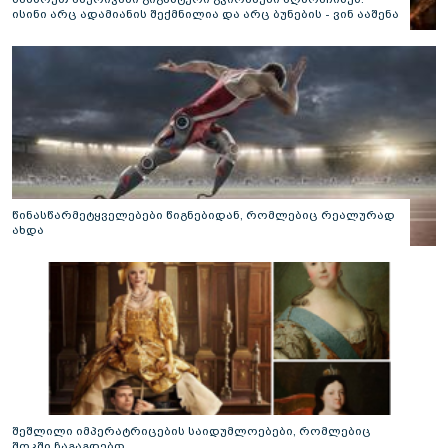
ისინი არც ადამიანის შექმნილია და არც ბუნების - ვინ ააშენა
საიდუმლო ლაბირინთები?
წინასწარმეტყველებები წიგნებიდან, რომლებიც რეალურად
ახდა
შეშლილი იმპერატრიცების საიდუმლოებები, რომლებიც
შოკში ჩაგაგდებთ