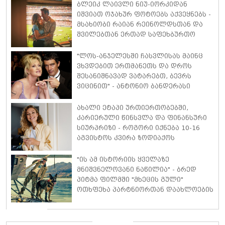
საკულტო სტილი გაახსენა
ბლეიკ ლაივლი ნიუ-იორკიდან
იშვიათ ოჯახურ ფოტოებს აქვეყნებს -
მსახიობი რაიან რეინოლდსთან და
შვილებთან ერთად საფეხბურთო
მატჩს დაესწრო
"ლოს-ანჯელესში ჩასვლისას მაინც
ვხვდებით ერთმანეთს და დროს
შესანიშნავად ვატარებთ, ბევრს
ვიცინით" - ანტონიო ბანდერასი
აცხადებს, რომ განქორწინებიდან 11
წლის შემდეგაც ის და მელანი
ახალი ეტაპი ურთიერთობებში,
გრიფიტი საუკეთესო მეგობრებად
კარიერული წინსვლა და ფინანსური
რჩებიან
სიურპრიზი - როგორი იქნება 10-16
აგვისტოს კვირა ზოდიაქოს
თითოეული ნიშნისთვის
"ის ამ ისტორიის ყველაზე
მნიშვნელოვანი ნაწილია" - ბრედ
პიტმა ფილმში "მხეცის გული"
ოთხფეხა პარტნიორთან დაახლოების
"განსაკუთრებულ გამოცდილებაზე"
ისაუბრა