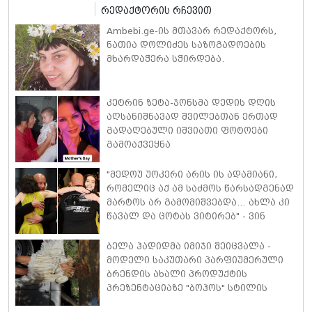
რედაქტორის რჩევით
Ambebi.ge-ის მთავარ რედაქტორს,
ნათია დოლიძეს საზოგადოების
მხარდაჭერა სჭირდება.
კეტრინ ზეტა-ჯონსმა დედის დღის
აღსანიშნავად შვილებთან ერთად
გადაღებული იშვიათი ფოტოები
გამოაქვეყნა
"მედოუ უოკერი არის ის ადამიანი,
რომელიც აქ ამ საძმოს წარსადგენად
მარტოს არ გამომიშვებდა… ახლა კი
წავალ და ცოტას ვიტირებ" - ვინ
დიზელი კანის კინოფესტივალზე
პოლ უოკერის ქალიშვილს ემოციური
ბელა ჰადიდმა იმიჯი შეიცვალა -
სიტყვებით მიმართავს
მოდელი საკუთარი პარფიუმერული
ბრენდის ახალი პროდუქტის
პრეზენტაციაზე "ბოჰოს" სტილის
ტალღოვანი თმითა აბრეშუმის