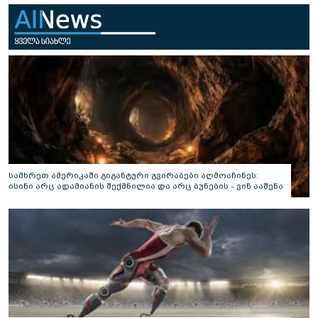
სამხრეთ ამერიკაში გიგანტური გვირაბები აღმოაჩინეს:
ისინი არც ადამიანის შექმნილია და არც ბუნების - ვინ ააშენა
საიდუმლო ლაბირინთები?