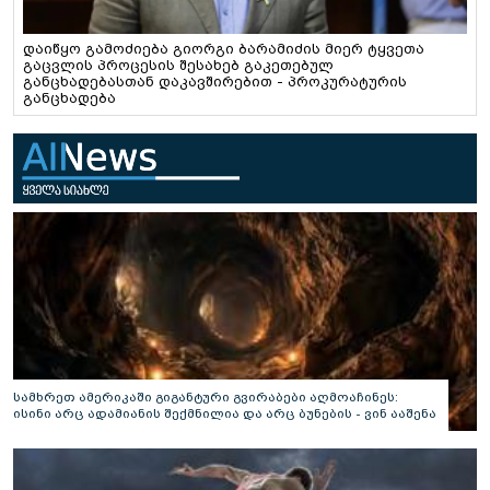
დაიწყო გამოძიება გიორგი ბარამიძის მიერ ტყვეთა
გაცვლის პროცესის შესახებ გაკეთებულ
განცხადებასთან დაკავშირებით - პროკურატურის
განცხადება
სამხრეთ ამერიკაში გიგანტური გვირაბები აღმოაჩინეს:
ისინი არც ადამიანის შექმნილია და არც ბუნების - ვინ ააშენა
საიდუმლო ლაბირინთები?