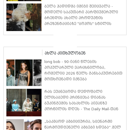
პოლ უოკერის ქალიშვილს ემოციური
ბელა ჰადიდმა იმიჯი შეიცვალა -
სიტყვებით მიმართავს
მოდელი საკუთარი პარფიუმერული
ბრენდის ახალი პროდუქტის
პრეზენტაციაზე "ბოჰოს" სტილის
ტალღოვანი თმითა აბრეშუმის
მინიკაბით გამოჩნდა
ახლა კითხულობენ
long bob - 90-იანი წლების
პოპულარული ვარცხნილობა,
რომელიც 2026 წელს განსაკუთრებით
მოთხოვნადი იქნება
რას ეუბნებოდა დედოფალი
ელისაბედი პრინცესა დიანას
ბუკინგემის სასახლის აივანზე
ქორწილის დღეს - The Daily Mail-თან
ინტერვიუში ექსპერტი დეტალებზე
საუბრობს
„საკმაოდ ამბიციურია, სცენარში
წარმოუდგენელი ამბები ხდება“.მელ