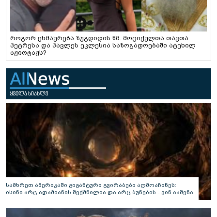
როგორ ეხმაურება ზუგდიდის წმ. მოციქულთა თავთა
პეტრესა და პავლეს ეკლესია საზოგადოებაში ატეხილ
აჟიოტაჟს?
სამხრეთ ამერიკაში გიგანტური გვირაბები აღმოაჩინეს:
ისინი არც ადამიანის შექმნილია და არც ბუნების - ვინ ააშენა
საიდუმლო ლაბირინთები?