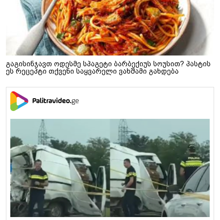
გაგისინჯავთ ოდესმე სპაგეტი ბარბექიუს სოუსით? პასტის
ეს რეცეპტი თქვენი საყვარელი ვახშამი გახდება