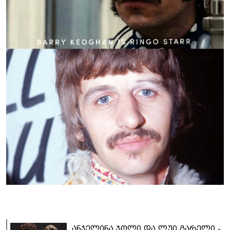
ანჯელინა ჯოლი და ლუი გარელი -