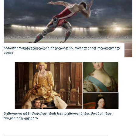
წინასწარმეტყველებები წიგნებიდან, რომლებიც რეალურად
ახდა
შეშლილი იმპერატრიცების საიდუმლოებები, რომლებიც
შოკში ჩაგაგდებთ