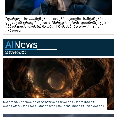
"ფარული მოსასმენები სახლებში, ციხეში, მანქანებში -
ყველგან ერთდროულად, ჩხრეკის დროს, დაამონტაჟეს...
იმნაძეების ოჯახში, მგონი, 4 მოსასმენი იყო..." - ეკა
კუპატაძე
სამხრეთ ამერიკაში გიგანტური გვირაბები აღმოაჩინეს:
ისინი არც ადამიანის შექმნილია და არც ბუნების - ვინ ააშენა
საიდუმლო ლაბირინთები?