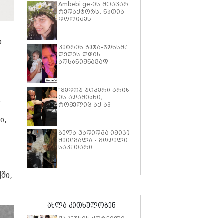
Ambebi.ge-ის მთავარ
რედაქტორს, ნათია
დოლიძეს
საზოგადოების
მხარდაჭერა
სჭირდება.
ი
კეტრინ ზეტა-ჯონსმა
დედის დღის
აღსანიშნავად
შვილებთან ერთად
გადაღებული იშვიათი
ფოტოები გამოაქვეყნა
"მედოუ უოკერი არის
ის ადამიანი,
ნ
რომელიც აქ ამ
საძმოს წარსადგენად
მარტოს არ
ი,
გამომიშვებდა… ახლა
ბელა ჰადიდმა იმიჯი
კი წავალ და ცოტას
შეიცვალა - მოდელი
ვიტირებ" - ვინ
საკუთარი
დიზელი კანის
პარფიუმერული
კინოფესტივალზე პოლ
ბრენდის ახალი
უოკერის ქალიშვილს
პროდუქტის
ემოციური სიტყვებით
ქში,
პრეზენტაციაზე
მიმართავს
"ბოჰოს" სტილის
ტალღოვანი თმითა
აბრეშუმის მინიკაბით
ახლა კითხულობენ
გამოჩნდა