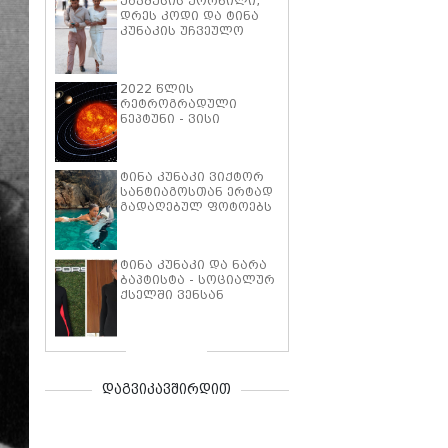
ჟაკმუსის ქორწილი,
დრეს კოდი და ტინა
კუნაკის უჩვეულო
პარტნიორი
2022 წლის
რეტროგრადული
ნეპტუნი - ვისი
ცხოვრება შეიცვლება
მნიშვნელოვნად ამ
ასტროლოგიური
ტინა კუნაკი ვიქტორ
მოვლენის დროს
სანტიაგოსთან ერტად
გადაღებულ ფოტოებს
აქვეყნებს
ტინა კუნაკი და ნარა
ბაპტისტა - სოციალურ
ქსელში ვენსან
კასელის ყოფილი
მეუღლისა და
ახლანდელი
შეყვარებულის
საოცარი მსგავსების
შესახებ საუბრობენ და
დაგვიკავშირდით
განიხილავენ
სტილსაც, რომელიც
ერთმანეთს საოცრად
ემთხვევა