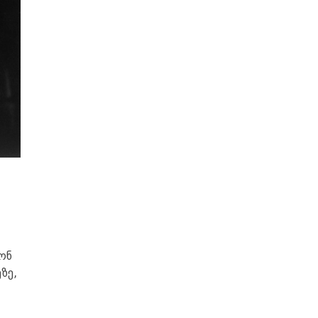
ონ
ზე,