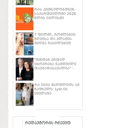
პიტმა ფილმში "მხეცის
გული" ოთხფეხა
რას კითხულობდნენ
პარტნიორთან
საქართველოში 2026
დაახლოების
წლის ივლისში
"განსაკუთრებულ
გამოცდილებაზე"
ისაუბრა
7 ფილმი, რომლებიც
ზღვისა და პლაჟის
მიღმა გაცილებით
ღრმა ისტორიებზე
მოგიყვებათ
"შენთან ერთად
ცხოვრება ნამდვილი
თავგადასავალია" -
კილი შეი სმიტი პირს
ბროსნანს ქორწინების
25 წლის იუბილეს
რა ეცვა მსოფლიოს ამ
ემოციური სიტყვებით
ზაფხულს: Lyst-ის
ულოცავს
ყველაზე
პოპულარული
ტრენდების ათეული
რედაქტორის რჩევით