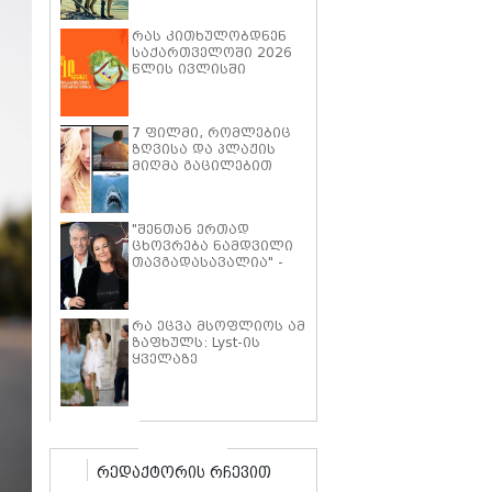
პიტმა ფილმში "მხეცის
გული" ოთხფეხა
რას კითხულობდნენ
პარტნიორთან
საქართველოში 2026
დაახლოების
წლის ივლისში
"განსაკუთრებულ
გამოცდილებაზე"
ისაუბრა
7 ფილმი, რომლებიც
ზღვისა და პლაჟის
მიღმა გაცილებით
ღრმა ისტორიებზე
მოგიყვებათ
"შენთან ერთად
ცხოვრება ნამდვილი
თავგადასავალია" -
კილი შეი სმიტი პირს
ბროსნანს ქორწინების
25 წლის იუბილეს
რა ეცვა მსოფლიოს ამ
ემოციური სიტყვებით
ზაფხულს: Lyst-ის
ულოცავს
ყველაზე
პოპულარული
ტრენდების ათეული
რედაქტორის რჩევით