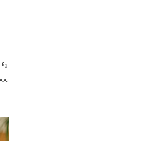
 ნუ
იზოთ