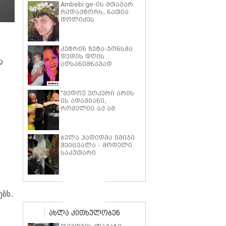
Ambebi.ge-ის მთავარ
რედაქტორს, ნათია
დოლიძეს
საზოგადოების
მხარდაჭერა
სჭირდება.
კეტრინ ზეტა-ჯონსმა
დედის დღის
ს
აღსანიშნავად
შვილებთან ერთად
გადაღებული იშვიათი
ფოტოები გამოაქვეყნა
"მედოუ უოკერი არის
ის ადამიანი,
რომელიც აქ ამ
საძმოს წარსადგენად
მარტოს არ
გამომიშვებდა… ახლა
ბელა ჰადიდმა იმიჯი
კი წავალ და ცოტას
შეიცვალა - მოდელი
ვიტირებ" - ვინ
საკუთარი
დიზელი კანის
პარფიუმერული
კინოფესტივალზე პოლ
ბრენდის ახალი
უოკერის ქალიშვილს
პროდუქტის
ემოციური სიტყვებით
პრეზენტაციაზე
მიმართავს
"ბოჰოს" სტილის
ბს.
ტალღოვანი თმითა
აბრეშუმის მინიკაბით
ახლა კითხულობენ
გამოჩნდა