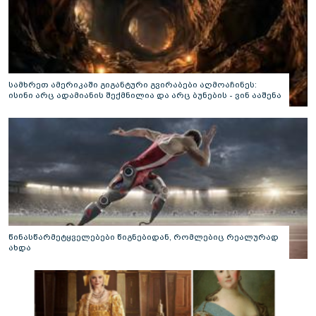
სამხრეთ ამერიკაში გიგანტური გვირაბები აღმოაჩინეს:
ისინი არც ადამიანის შექმნილია და არც ბუნების - ვინ ააშენა
საიდუმლო ლაბირინთები?
წინასწარმეტყველებები წიგნებიდან, რომლებიც რეალურად
ახდა