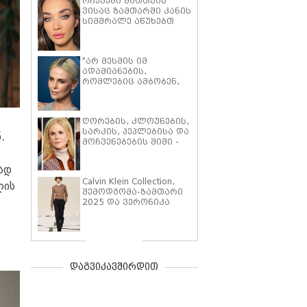
რჩევები მათთვის
ვისაც ზამთარში კანის
სიმშრალე აწუხებთ
"არ მესმის იმ
ადამიანების,
რომლებიც ამბობენ,
რომ ასაკის
მატებასთან ერთად
ქალები დამჭკნარ
ღორების, კლოუნების,
ყვავილებს
სარკის, პეპლებისა და
ემსგავსებიან. ყველას
.
მოჩვენებების შიში -
აქვს უფლება, ისე
ცნობილი
დაბერდეს, როგორც
ადამიანების, ერთი
სურს. ჩემი სახე
ად
შეხედვით, უცნაური
იცვლება და მე ეს
Calvin Klein Collection,
ფობიები, რომლებიც
ცვლილებები ძალიან
ლის
შემოდგომა-ზამთარი
მათ წლებია, აწუხებთ
მომწონს" - შარლიზ
2025 და ვერონიკა
ტერონი ასაკთან
ლეონი-ს დებიუტი
დაკავშირებულ
ნიუ_იორკის მოდის
ცვლილებებზე
კვირეულზე
დაგვიკავშირდით