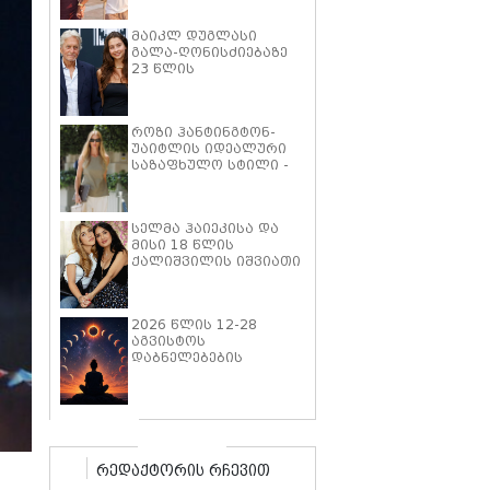
ცენტრშია
მაიკლ დუგლასი
გალა-ღონისძიებაზე
23 წლის
ქალიშვილთან,
კერისთან ერთად
გამოჩნდა, სადაც მას
როზი ჰანტინგტონ-
სპეციალური ჯილდო
უაიტლის იდეალური
გადაეცა
საზაფხულო სტილი -
როგორ აქცევს
მოდელი სიმარტივეს
დახვეწილ
სელმა ჰაიეკისა და
ელეგანტურობად
მისი 18 წლის
ქალიშვილის იშვიათი
გამოჩენა - დედა-
შვილის გულწრფელმა
დიალოგმა
2026 წლის 12-28
გულშემატკივრების
აგვისტოს
ყურადღება მიიპყრო
დაბნელებების
დერეფანი - რატომაა
ეს პერიოდი
საყურადღებო და რა
უნდა გავაკეთოთ
იმისათვის, რომ
სირთულეები თავიდან
რედაქტორის რჩევით
ავირიდოთ