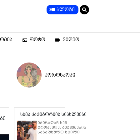
ბლოგი
ომია
ფოტო
ვიდეო
ჰოროსკოპი
სხვა კატეგორიის სიახლეები
ბი
იბიცადან სენ-
ტროპემდე: ბექჰემების
საზაფხულო სტილი
კვლავ ყურადღების