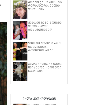
Ambebi.ge-ის მთავარ
:
რედაქტორს, ნათია
დოლიძეს
საზოგადოების
მხარდაჭერა
სჭირდება.
კეტრინ ზეტა-ჯონსმა
დედის დღის
აღსანიშნავად
შვილებთან ერთად
გადაღებული იშვიათი
ფოტოები გამოაქვეყნა
"მედოუ უოკერი არის
ის ადამიანი,
რომელიც აქ ამ
საძმოს წარსადგენად
მარტოს არ
გამომიშვებდა… ახლა
ბელა ჰადიდმა იმიჯი
კი წავალ და ცოტას
შეიცვალა - მოდელი
ვიტირებ" - ვინ
საკუთარი
დიზელი კანის
პარფიუმერული
კინოფესტივალზე პოლ
ბრენდის ახალი
უოკერის ქალიშვილს
პროდუქტის
ემოციური სიტყვებით
პრეზენტაციაზე
მიმართავს
"ბოჰოს" სტილის
ტალღოვანი თმითა
აბრეშუმის მინიკაბით
ახლა კითხულობენ
გამოჩნდა