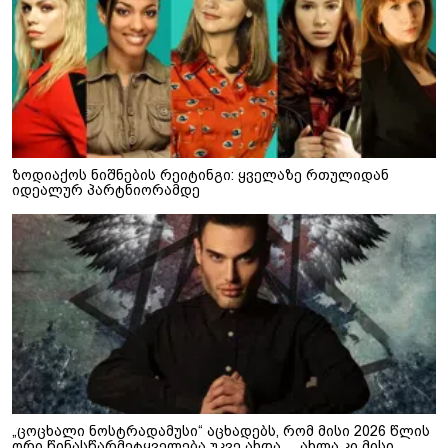
ზოდიაქოს ნიშნების რეიტინგი: ყველაზე რთულიდან
იდეალურ პარტნიორამდე
„ცოცხალი ნოსტრადამუსი“ აცხადებს, რომ მისი 2026 წლის
ორი წინასწარმეტყველება უკვე ახდა… ახლა კი მისი