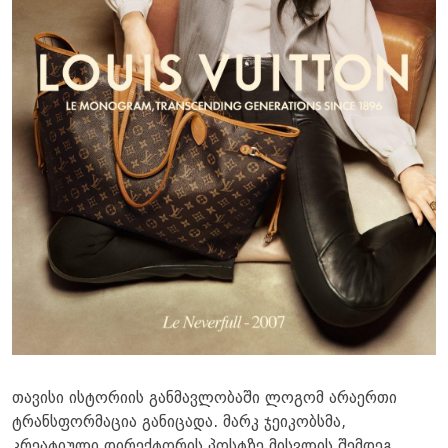
თავისი ისტორიის განმავლობაში ლოგომ არაერთი
ტრანსფორმაცია განიცადა. მარკ ჯეიკობსმა,
კრეატიული დირექტორის პოსტზე მისვლის შემდეგ,