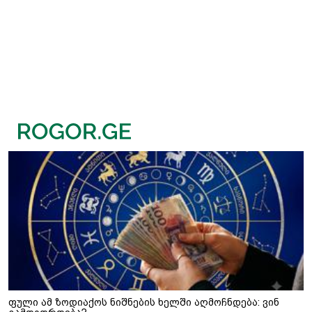
ფული ამ ზოდიაქოს ნიშნების ხელში აღმოჩნდება: ვინ