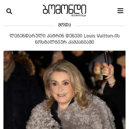
მოდა
ლეგენდარული კატრინ დენევი Louis Vuitton-ის
ნოსტალგიურ კამპანიაში