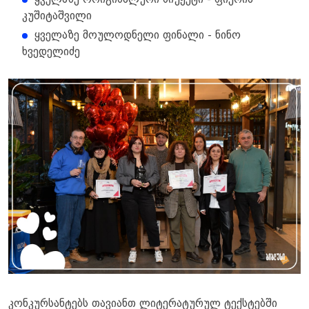
ყველაზე ორიგინალური სიუჟეტი - ფიქრია
კუშიტაშვილი
ყველაზე მოულოდნელი ფინალი - ნინო
ხვედელიძე
კონკურსანტებს თავიანთ ლიტერატურულ ტექსტებში