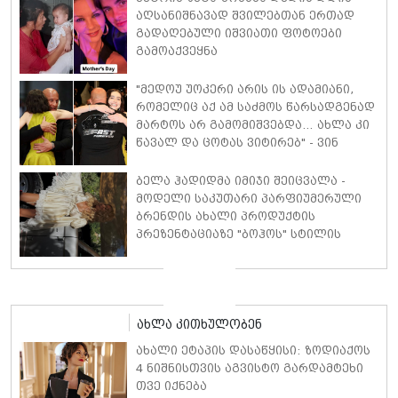
აღსანიშნავად შვილებთან ერთად
გადაღებული იშვიათი ფოტოები
გამოაქვეყნა
"მედოუ უოკერი არის ის ადამიანი,
რომელიც აქ ამ საძმოს წარსადგენად
მარტოს არ გამომიშვებდა… ახლა კი
წავალ და ცოტას ვიტირებ" - ვინ
დიზელი კანის კინოფესტივალზე
პოლ უოკერის ქალიშვილს ემოციური
ბელა ჰადიდმა იმიჯი შეიცვალა -
სიტყვებით მიმართავს
მოდელი საკუთარი პარფიუმერული
ბრენდის ახალი პროდუქტის
პრეზენტაციაზე "ბოჰოს" სტილის
ტალღოვანი თმითა აბრეშუმის
მინიკაბით გამოჩნდა
ახლა კითხულობენ
ახალი ეტაპის დასაწყისი: ზოდიაქოს
4 ნიშნისთვის აგვისტო გარდამტეხი
თვე იქნება