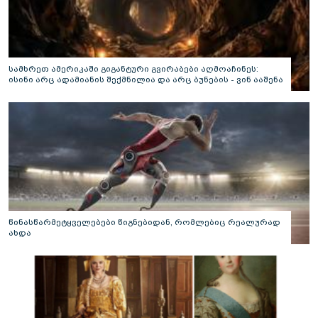
სამხრეთ ამერიკაში გიგანტური გვირაბები აღმოაჩინეს:
ისინი არც ადამიანის შექმნილია და არც ბუნების - ვინ ააშენა
საიდუმლო ლაბირინთები?
წინასწარმეტყველებები წიგნებიდან, რომლებიც რეალურად
ახდა