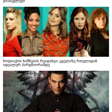
გზამკვლევი
ზოდიაქოს ნიშნების რეიტინგი: ყველაზე რთულიდან
იდეალურ პარტნიორამდე