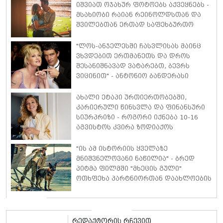
იშვიათ ოჯახურ ფოტოებს აქვეყნებს -
მსახიობი რაიან რეინოლდსთან და
შვილებთან ერთად საფეხბურთო
მატჩს დაესწრო
"ლოს-ანჯელესში ჩასვლისას მაინც
ვხვდებით ერთმანეთს და დროს
შესანიშნავად ვატარებთ, ბევრს
ვიცინით" - ანტონიო ბანდერასი
აცხადებს, რომ განქორწინებიდან 11
წლის შემდეგაც ის და მელანი
ახალი ეტაპი ურთიერთობებში,
გრიფიტი საუკეთესო მეგობრებად
კარიერული წინსვლა და ფინანსური
რჩებიან
სიურპრიზი - როგორი იქნება 10-16
აგვისტოს კვირა ზოდიაქოს
თითოეული ნიშნისთვის
"ის ამ ისტორიის ყველაზე
მნიშვნელოვანი ნაწილია" - ბრედ
პიტმა ფილმში "მხეცის გული"
ოთხფეხა პარტნიორთან დაახლოების
"განსაკუთრებულ გამოცდილებაზე"
ისაუბრა
რედაქტორის რჩევით