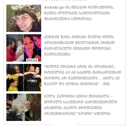
Ambebi.ge-ის მთავარ რედაქტორს,
ნათია დოლიძეს საზოგადოების
მხარდაჭერა სჭირდება.
კეტრინ ზეტა-ჯონსმა დედის დღის
აღსანიშნავად შვილებთან ერთად
გადაღებული იშვიათი ფოტოები
გამოაქვეყნა
"მედოუ უოკერი არის ის ადამიანი,
რომელიც აქ ამ საძმოს წარსადგენად
მარტოს არ გამომიშვებდა… ახლა კი
წავალ და ცოტას ვიტირებ" - ვინ
დიზელი კანის კინოფესტივალზე
პოლ უოკერის ქალიშვილს ემოციური
ბელა ჰადიდმა იმიჯი შეიცვალა -
სიტყვებით მიმართავს
მოდელი საკუთარი პარფიუმერული
ბრენდის ახალი პროდუქტის
პრეზენტაციაზე "ბოჰოს" სტილის
ტალღოვანი თმითა აბრეშუმის
მინიკაბით გამოჩნდა