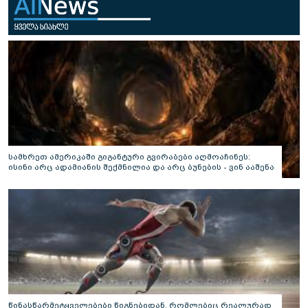
სამხრეთ ამერიკაში გიგანტური გვირაბები აღმოაჩინეს:
ისინი არც ადამიანის შექმნილია და არც ბუნების - ვინ ააშენა
საიდუმლო ლაბირინთები?
წინასწარმეტყველებები წიგნებიდან, რომლებიც რეალურად