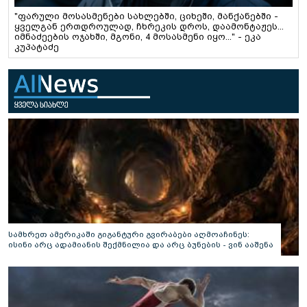
"ფარული მოსასმენები სახლებში, ციხეში, მანქანებში -
ყველგან ერთდროულად, ჩხრეკის დროს, დაამონტაჟეს...
იმნაძეების ოჯახში, მგონი, 4 მოსასმენი იყო..." - ეკა
კუპატაძე
სამხრეთ ამერიკაში გიგანტური გვირაბები აღმოაჩინეს:
ისინი არც ადამიანის შექმნილია და არც ბუნების - ვინ ააშენა
საიდუმლო ლაბირინთები?