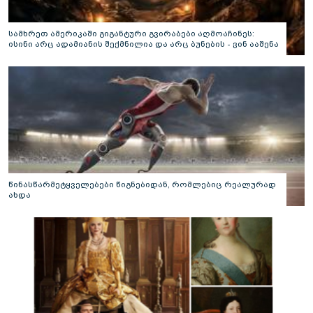
სამხრეთ ამერიკაში გიგანტური გვირაბები აღმოაჩინეს:
ისინი არც ადამიანის შექმნილია და არც ბუნების - ვინ ააშენა
საიდუმლო ლაბირინთები?
წინასწარმეტყველებები წიგნებიდან, რომლებიც რეალურად
ახდა