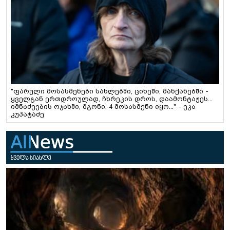
"ფარული მოსასმენები სახლებში, ციხეში, მანქანებში -
ყველგან ერთდროულად, ჩხრეკის დროს, დაამონტაჟეს...
იმნაძეების ოჯახში, მგონი, 4 მოსასმენი იყო..." - ეკა
კუპატაძე