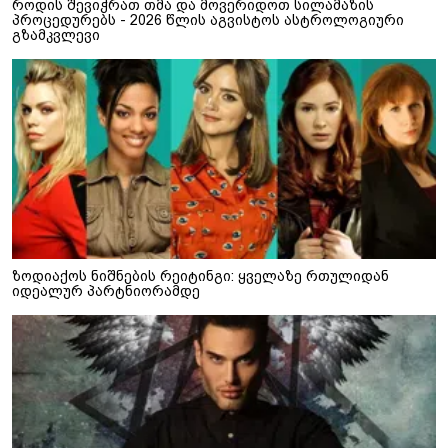
როდის შევიჭრათ თმა და მოვერიდოთ სილამაზის
პროცედურებს - 2026 წლის აგვისტოს ასტროლოგიური
გზამკვლევი
ზოდიაქოს ნიშნების რეიტინგი: ყველაზე რთულიდან
იდეალურ პარტნიორამდე