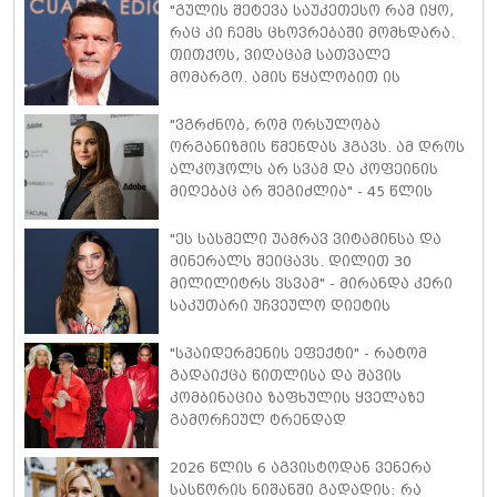
"გულის შეტევა საუკეთესო რამ იყო,
რაც კი ჩემს ცხოვრებაში მომხდარა.
თითქოს, ვიღაცამ სათვალე
მომარგო. ამის წყალობით ის
რეალობა დავინახე, რასაც მანამდე
ვერ ვამჩნევდი" - ანტონიო ბანდერასი
"ვგრძნობ, რომ ორსულობა
ორგანიზმის წმენდას ჰგავს. ამ დროს
ალკოჰოლს არ სვამ და კოფეინის
მიღებაც არ შეგიძლია" - 45 წლის
ნატალი პორტმანი მე-3 ორსულობაზე
იშვიათ კომენტარს აკეთებს
"ეს სასმელი უამრავ ვიტამინსა და
მინერალს შეიცავს. დილით 30
მილილიტრს ვსვამ" - მირანდა კერი
საკუთარი უჩვეულო დიეტის
დეტალებს ასახელებს
"სპაიდერმენის ეფექტი" - რატომ
გადაიქცა წითლისა და შავის
კომბინაცია ზაფხულის ყველაზე
გამორჩეულ ტრენდად
2026 წლის 6 აგვისტოდან ვენერა
სასწორის ნიშანში გადადის: რა