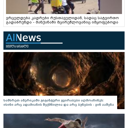
ვრცელდება კადრები რუსთაველიდან, სადაც სატვირთო
გადაბრუნდა - მანქანაში მცირეწლოვანიც იმყოფებოდა
სამხრეთ ამერიკაში გიგანტური გვირაბები აღმოაჩინეს:
ისინი არც ადამიანის შექმნილია და არც ბუნების - ვინ ააშენა
საიდუმლო ლაბირინთები?