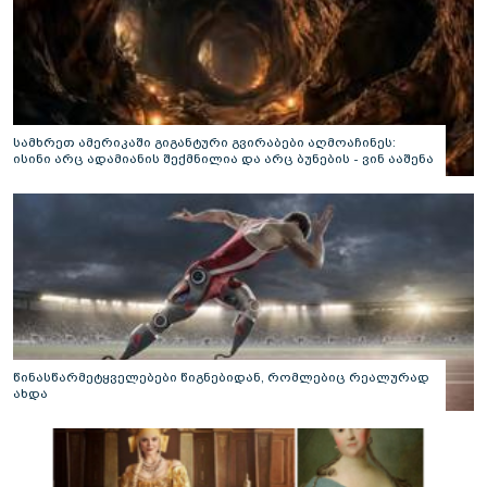
სამხრეთ ამერიკაში გიგანტური გვირაბები აღმოაჩინეს:
ისინი არც ადამიანის შექმნილია და არც ბუნების - ვინ ააშენა
საიდუმლო ლაბირინთები?
წინასწარმეტყველებები წიგნებიდან, რომლებიც რეალურად
ახდა