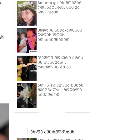
ა
Ambebi.ge-ის მთავარ
რედაქტორს, ნათია
დოლიძეს
საზოგადოების
მხარდაჭერა
სჭირდება.
კეტრინ ზეტა-ჯონსმა
დედის დღის
ან
აღსანიშნავად
შვილებთან ერთად
გადაღებული იშვიათი
ფოტოები გამოაქვეყნა
"მედოუ უოკერი არის
ის ადამიანი,
რომელიც აქ ამ
საძმოს წარსადგენად
მარტოს არ
გამომიშვებდა… ახლა
ბელა ჰადიდმა იმიჯი
კი წავალ და ცოტას
შეიცვალა - მოდელი
ვიტირებ" - ვინ
საკუთარი
დიზელი კანის
პარფიუმერული
კინოფესტივალზე პოლ
ბრენდის ახალი
უოკერის ქალიშვილს
პროდუქტის
ემოციური სიტყვებით
პრეზენტაციაზე
მიმართავს
"ბოჰოს" სტილის
ტალღოვანი თმითა
აბრეშუმის მინიკაბით
ახლა კითხულობენ
გამოჩნდა