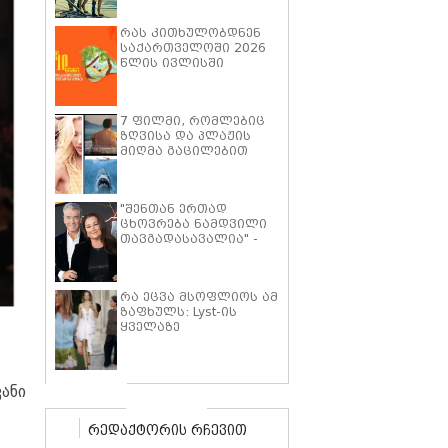
პიტმა ფილმში "მხეცის
გული" ოთხფეხა
რას კითხულობდნენ
პარტნიორთან
საქართველოში 2026
დაახლოების
წლის ივლისში
"განსაკუთრებულ
გამოცდილებაზე"
ისაუბრა
7 ფილმი, რომლებიც
ზღვისა და პლაჟის
მიღმა გაცილებით
ღრმა ისტორიებზე
მოგიყვებათ
"შენთან ერთად
ცხოვრება ნამდვილი
თავგადასავალია" -
კილი შეი სმიტი პირს
ბროსნანს ქორწინების
25 წლის იუბილეს
რა ეცვა მსოფლიოს ამ
ემოციური სიტყვებით
ზაფხულს: Lyst-ის
ულოცავს
ყველაზე
პოპულარული
ტრენდების ათეული
ანი
რედაქტორის რჩევით