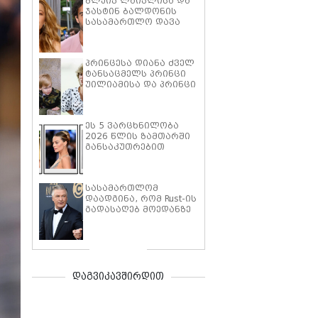
ბლეიკ ლაივლისა და
ჯასტინ ბალდონის
სასამართლო დავა
გრძელდება: ბალდონი
მსახიობს "ტირანად"
მოიხსენიებს,
პრინცესა დიანა ძველ
ლაივლის ადვოკატები
ტანსაცმელს პრინცი
კი ჯასტინის გუნდს
უილიამისა და პრინცი
მძიმე ბრალდებებს
ჰარის გამო,
უყენებს
მოულოდნელად,
ხშირად აუხსნელი
ეს 5 ვარცხნილობა
მიზეზით ყიდდა -
2026 წლის ზამთარში
ყოფილი სამეფო
განსაკუთრებით
ბატლერი დეტალებზე
მოთხოვნადი და
საკუთარ წიგნში
პოპულარული იქნება
საუბრობს
სასამართლომ
დაადგინა, რომ Rust-ის
გადასაღებ მოედანზე
სროლაზე
პასუხისმგებელი იყო
მხოლოდ ალეკ
ბოლდუინი
დაგვიკავშირდით